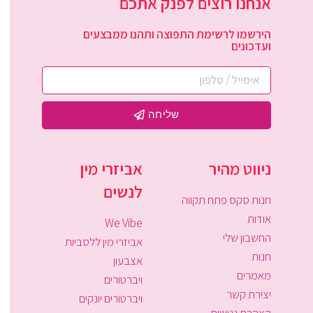
אנחנו רוצים לפנק אתכם
הירשמו לרשימת התפוצה ותהנו ממבצעים
ועדכונים
שליחה
ניווט מהיר
אביזרי מין
לנשים
חנות סקס פתח תקווה
אודות
We Vibe
החשבון שלי
אביזרי מין ללסביות
חנות
אצבעון
מאמרים
ויברטורים
יצירת קשר
ויברטורים יונקים
הצהרת נגישות