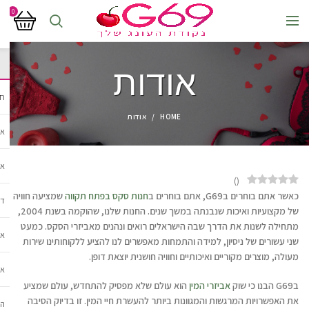
0
אודות
חנ
HOME
אודות
אב
אב
)
(
כאשר אתם בוחרים בG69, אתם בוחרים ב
חנות סקס בפתח תקווה
שמציעה חוויה
די
של מקצועיות ואיכות שנבנתה במשך שנים. החנות שלנו, שהוקמה בשנת 2004,
מתחילה לשנות את הדרך שבה הישראלים רואים ונהנים מאביזרי הסקס. כמעט
אב
שני עשורים של ניסיון, למידה והתמחות מאפשרים לנו להציע ללקוחותינו שירות
מעולה, מוצרים מקוריים ואיכותיים וחוויה חושנית יוצאת דופן.
אב
בG69 הבנו כי שוק
אביזרי המין
הוא עולם שלא מפסיק להתחדש, עולם שמציע
את האפשרויות המרגשות והמגוונות ביותר להעשרת חיי המין. זו בדיוק הסיבה
הל