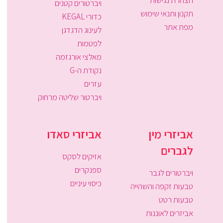
ויברטורים קטנים
תקנון ותנאי שימוש
כדורי KEGAL
מפת אתר
לעינוג הדגדגן
לפטמות
מאלצי אורגזמה
נקודת ה-G
עזרים
ויברטור שליטה מרחוק
אביזרי מין
אביזרי סאדו
לגברים
אזיקים לסקס
ספנקרים
ויברטורים לגבר
כיסוי עיניים
טבעות זקפה והשהייה
טבעות רטט
אביזרים לאוננות