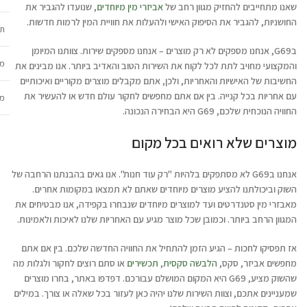
שאנו מתחייבים להחזיק מגוון רחב של
אביזרי מין מיוחדים
, שנועדו להגביר את
החושניות, להגביר את הסיפוק האישי ולהעלות את חוויית המין לרמות חדשות.
תכ
בG69, אנחנו מספקים לא רק מוצרים – אנחנו מספקים שירות. צוותנו המיומן
מש
והמקצועי מחויב לתת לכל לקוח את השירות הטוב והאדיב ביותר. אנו מבינים את
החשיבות של האישיות והאחריות, ולכן, אתם מקבלים מוצרים מקוריים ואיכותיים
עם אחריות בכל קנייה. בין אם אתם מחפשים לחקור עולם חדש או להעשיר את
מב
החוויה הנוכחית שלכם, G69 היא הבחירה הנכונה.
מוצרים שלא רואים בכל מקום
אנחנו בG69 לא מסתפקים בלהיות "רק עוד חנות". אנו גאים בהבנתנו הרחבה של
השוק וביכולתנו להציע מוצרים מיוחדים שאתם לא תמצאו במקומות אחרים.
מאבזרי מין סטנדרטים ועד למוצרים מיוחדים שנבחרו בקפידה, אנו מבטיחים את
המגוון הרחב ביותר. וכמובן שכל מוצר מגיע עם האחריות שלנו לאיכות ולאמינות.
אז תפסיקו לחכות – הגיע הזמן להתחיל את החוויה החדשה שלכם. בין אם אתם
מחפשים אביזר, סקס,
הלבשה סקסית
,
תכשירים
או סתם רוצים לחקור ולגלות מה
שהשוק מציע, G69 היא המקום המושלם עבורכם. דפדפו באתר, בחרו מוצרים
שמעניינים אתכם, וצוות השירות שלנו יהיה כאן לעזור בכל שאלה או צורך. במילים