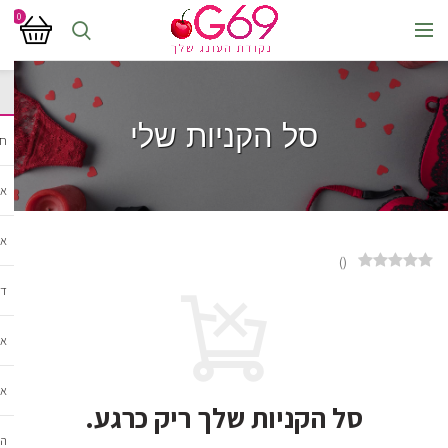
0
סל הקניות שלי
חנ
אב
אב
)
(
די
אב
אב
סל הקניות שלך ריק כרגע.
הל