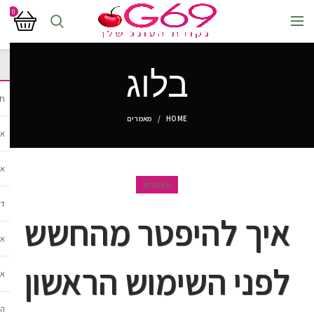
0
בלוג
חנ
HOME
מאמרים
אב
אב
מאמרים
די
איך להיפטר מהחשש
אב
לפני השימוש הראשון
אב
הל