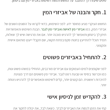
טיפים שיעזרו לך להתגבר על החשש ולגשת לשימוש באביזרי מין עם ביטחון.
1. חקר והבנה של אביזרי המין
החשש העיקרי מגיע מחוסר ידע. לפני השימוש, כדאי לקרוא על הסוגים השונים של
אביזרי המין, כמו
אביזרי מין לאישה
ואביזרי מין לגבר
.
הבנת השימוש והאפשרויות
תיתן לך ביטחון ותאפשר לך להרגיש מוכנה יותר. אם את מרגישה שיש לך שאלות,
תמיד תוכלי להתייעץ בחנות סקס בפתח תקווה, שם תקבלי ייעוץ מותאם אישית
ומקצועי.
2. להתחיל באביזרים פשוטים
לפני שקופצים למים העמוקים עם אביזרים מורכבים, התחילי במשהו פשוט ונוח,
כמו ויברטור בסיסי או טבעת רטט לגבר. אביזרי מין פשוטים הם דרך מצוינת
להיכרות ראשונית. הם קטנים יותר, קלים לשימוש ומאפשרים לך להרגיש נינוחה
יותר.
3. להקדיש זמן לניסיון אישי
קחי את הזמן לנסות את האביזרים לבדך. כשאת לבד, את יכולה לחקור את