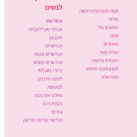
לנשים
חנות סקס פתח תקווה
אודות
We Vibe
החשבון שלי
אביזרי מין ללסביות
חנות
אצבעון
מאמרים
ויברטורים
יצירת קשר
ויברטורים יונקים
הצהרת נגישות
ויברטורים קטנים
תקנון ותנאי שימוש
כדורי KEGAL
מפת אתר
לעינוג הדגדגן
לפטמות
מאלצי אורגזמה
נקודת ה-G
עזרים
ויברטור שליטה מרחוק