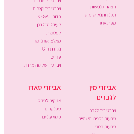
ויברטורים יונקים
הצהרת נגישות
ויברטורים קטנים
תקנון ותנאי שימוש
כדורי KEGAL
מפת אתר
לעינוג הדגדגן
לפטמות
מאלצי אורגזמה
נקודת ה-G
עזרים
ויברטור שליטה מרחוק
אביזרי מין
אביזרי סאדו
לגברים
אזיקים לסקס
ספנקרים
ויברטורים לגבר
כיסוי עיניים
טבעות זקפה והשהייה
טבעות רטט