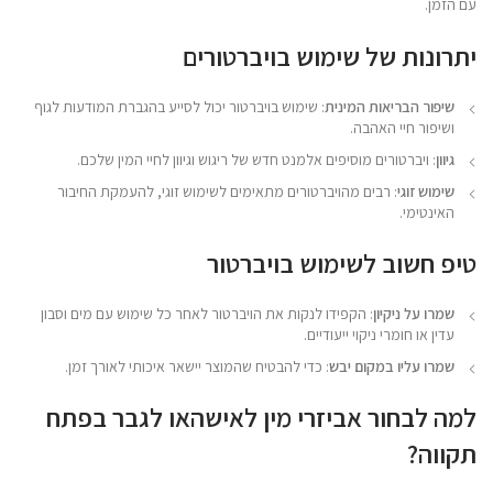
עם הזמן.
יתרונות של שימוש בויברטורים
שיפור הבריאות המינית
: שימוש בויברטור יכול לסייע בהגברת המודעות לגוף
ושיפור חיי האהבה.
גיוון
: ויברטורים מוסיפים אלמנט חדש של ריגוש וגיוון לחיי המין שלכם.
שימוש זוגי
: רבים מהויברטורים מתאימים לשימוש זוגי, להעמקת החיבור
האינטימי.
טיפ חשוב לשימוש בויברטור
שמרו על ניקיון
: הקפידו לנקות את הויברטור לאחר כל שימוש עם מים וסבון
עדין או חומרי ניקוי ייעודיים.
שמרו עליו במקום יבש
: כדי להבטיח שהמוצר יישאר איכותי לאורך זמן.
למה לבחור אביזרי מין לאישהאו לגבר בפתח
תקווה?