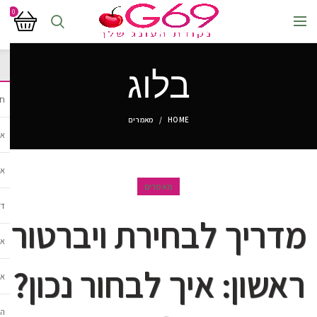
0
בלוג
חנ
HOME
מאמרים
אב
אב
מאמרים
די
מדריך לבחירת ויברטור
אב
ראשון: איך לבחור נכון?
אב
הל