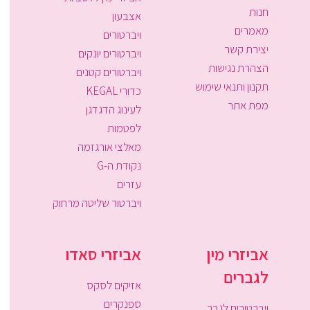
חנות
אצבעון
מאמרים
ויברטורים
יצירת קשר
ויברטורים יונקים
הצהרת נגישות
ויברטורים קטנים
תקנון ותנאי שימוש
כדורי KEGAL
מפת אתר
לעינוג הדגדגן
לפטמות
מאלצי אורגזמה
נקודת ה-G
עזרים
ויברטור שליטה מרחוק
אביזרי מין
אביזרי סאדו
לגברים
אזיקים לסקס
ספנקרים
ויברטורים לגבר