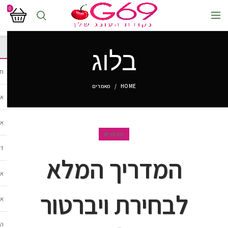
0
בלוג
חנ
HOME
מאמרים
אב
אב
מאמרים
די
המדריך המלא
אב
לבחירת ויברטור
אב
הל