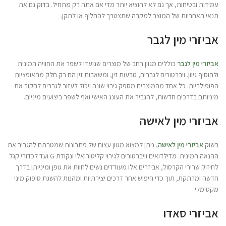
עמידות ובטיחות, אך גם לא להוציא יותר מדי אם אתה רק מתחיל. בדוק גם את
תנאי האחריות של המוצר למקרה שתצטרך להחליף או לתקן.
אביזרי מין לגבר
אביזרי מין לגבר
כוללים מגוון רחב של מוצרים שנועדו לשפר את החוויה המינית
ולהוסיף גיוון. ויברטורים לגברים, טבעות זין, ומשאבות זין הם רק חלק מהאופציות
הפופולריות. כל אחד מהמוצרים מספק גירוי שונה ויכול לעזור לגברים לחקור את
מיניותם בדרכים חדשות, להגביר את העונג האישי ואף לשפר ביצועים מיניים.
אביזרי מין לאישה
בשוק
אביזרי מין לאישה
, ניתן למצוא מגוון עצום של פתרונות שמטרתם להגביר את
ההנאה המינית. מדילדואים וויברטורים לגירוי קליטוריאלי ונקודת G ועד לכדורי קגל
לחיזוק שרירי הקרסול, אביזרים אלו מעודדים נשים לחוות את גופן ומיניותן בדרך
חדשה ומרתקת, תוך כדי חיפוש אחר דרכים יצירתיות ומהנות להשגת סיפוק מיני
מקסימלי.
אביזרי סאדו