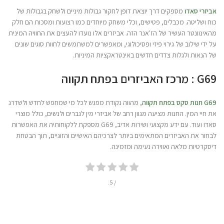
אביזרי סאדו
מספקים דרך יוצאת דופן לחקור גבולות מיניים ולשחק בגבולות של
כוח ושליטה. מכבלים, פטישים, וכלי משחק מיוחדים כמו רצועות ומסכות הם חלק
מהאינוונטר העשיר של הז'אנר הזה. אביזרים אלו נועדו להעצים את החוויה המינית
על ידי שילוב של גירוי פיזי ופסיכולוגי, ומאפשרים למשתמשים לחוות סוגים שונים
של הנאות ולגלות צדדים חדשים באינטראקציות המיניות.
G69 : מרכז האביזרים בפתח תקווה
G69 חנות סקס בפתח תקווה
, מהווה נקודת מפגש לכל מי שמחפש לחדש ולשדרג
את חיי המין. החנות מציעה מגוון רחב של אביזרי מין לגברים ולנשים, כולל מוצרי
סאדו ועוד. עם ידע מקצועי ושירות אדיב, G69 מספקת ללקוחותיה את האפשרות
לבחור את האביזרים המתאימים ביותר לצרכיהם האישיים והזוגיים, תוך הבטחת
דיסקרטיות מלאה ואווירה נעימה ומזמינה.
/ 5.