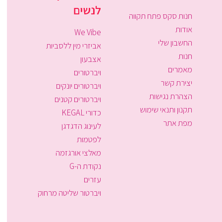
לנשים
חנות סקס פתח תקווה
אודות
We Vibe
החשבון שלי
אביזרי מין ללסביות
חנות
אצבעון
מאמרים
ויברטורים
יצירת קשר
ויברטורים יונקים
הצהרת נגישות
ויברטורים קטנים
תקנון ותנאי שימוש
כדורי KEGAL
מפת אתר
לעינוג הדגדגן
לפטמות
מאלצי אורגזמה
נקודת ה-G
עזרים
ויברטור שליטה מרחוק