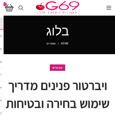
0
בלוג
חנ
HOME
מאמרים
אב
אב
מאמרים
די
ויברטור פנינים מדריך
אב
שימוש בחירה ובטיחות
אב
הל