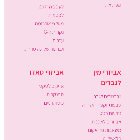
מפת אתר
לעינוג הדגדגן
לפטמות
מאלצי אורגזמה
נקודת ה-G
עזרים
ויברטור שליטה מרחוק
אביזרי מין
אביזרי סאדו
לגברים
אזיקים לסקס
ספנקרים
ויברטורים לגבר
כיסוי עיניים
טבעות זקפה והשהייה
טבעות רטט
אביזרים לאוננות
משאבות פין ואקום
פלאשלייט