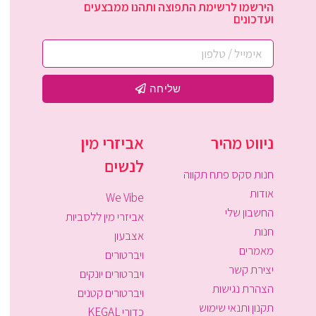
הירשמו לרשימת התפוצה ותהנו ממבצעים
ועדכונים
שליחה
ניווט מהיר
אביזרי מין
לנשים
חנות סקס פתח תקווה
אודות
We Vibe
החשבון שלי
אביזרי מין ללסביות
חנות
אצבעון
מאמרים
ויברטורים
יצירת קשר
ויברטורים יונקים
הצהרת נגישות
ויברטורים קטנים
תקנון ותנאי שימוש
כדורי KEGAL