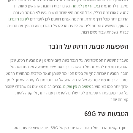
נאלצות להשתמש ב
אביזרי מין לאישה
. נשים רבות חושבות שהן אינן מסוגלות
להגיע לאורגזמה בכלל, אבל האמת היא שרוב הנשים יגיעו לאורגזמה בעזרת
הדגדגן יותר מכל דרך אחרת, זה למה אנחנו דואגים לכן לאביזרים
לעינוג הדגדגן
.
לבסוף, ההשפעה הפנומנלית של טבעת הרטט על הדגדגן הוא ההופך את החוויה
לבלתי נשכחת עבור נשים רבות.
השפעות טבעת הרטט על הגבר
מעבר להשפעה הפסיכולוגית על הגבר בעת קיום יחסי מין עם טבעת רטט, שכן
הטבעת תורמת להנאתה של האישה ובכך באפן ישיר משפיעה על התחושה של
הגבר. הטבעת יוצרות לחץ על בסיס הפין מה שנותן הנאה מירבית מתחושת הרטט,
ומעבר לכך גורמת למניעה של הדם להגיע אל הפין וגורמת לזקפה להימשך לזמן
ארוך יותר כמו בשימוש ב
משאבות פין ואקום
. גברים רבים מציינים גם שהלחץ שנוצר
על הפין מטבעת הרטט גורם לפין שלהם להיראות עבה יותר, ולזקפה להיות
קשיחה יותר.
הטבעות של 69G
בתוך הקטלוג הרחב של האתר לאביזרי מין של 69G ניתן למצוא טבעות רטט