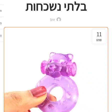
בלתי נשכחות
תכ
Snir
מש
11
מב
ספט