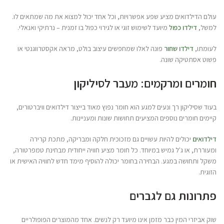
עולם הדילדואים מציע שפע אפשרויות, וכל אחד יכול למצוא את מה שמתאים לו.
למשל,
דילדו כפול
מיועד לשימוש זוגי או לגירוי כפול בו זמנית – נרתיקי ואנאלי.
לעומתו,
דילדו שחור
פונה לאלו שמחפשים עיצוב בולט, מראה אקסטרווגנטי או
פשוט אסתטיקה שונה.
חומרים ומרקמים: מעבר לסיליקון
בעוד שסיליקון רך ונעים למגע הוא חומר נפוץ מאוד בייצור דילדואים וויברטורים,
קיימים חומרים נוספים המציעים תחושות שונות ומעניינות.
דילדואים
יכולים להיות עשויים גם מזכוכית חלקה ומבריקה, מתכת קרירה
ומעוררת, או ג'ל גמיש במיוחד. כל חומר מציע חוויה ייחודית מבחינת טמפרטורה,
משקל ותחושה במגע. הבחירה בחומר יכולה להוסיף מימד חדש לחוויה האישית או
הזוגית.
פתרונות גם לגברים
שוק אביזרי המין כבר מזמן אינו מיועד רק לנשים. אחד מהמוצרים הפופולריים