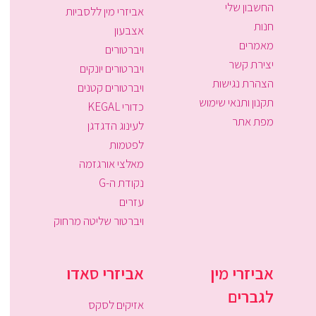
החשבון שלי
אביזרי מין ללסביות
חנות
אצבעון
מאמרים
ויברטורים
יצירת קשר
ויברטורים יונקים
הצהרת נגישות
ויברטורים קטנים
תקנון ותנאי שימוש
כדורי KEGAL
מפת אתר
לעינוג הדגדגן
לפטמות
מאלצי אורגזמה
נקודת ה-G
עזרים
ויברטור שליטה מרחוק
אביזרי מין
אביזרי סאדו
לגברים
אזיקים לסקס