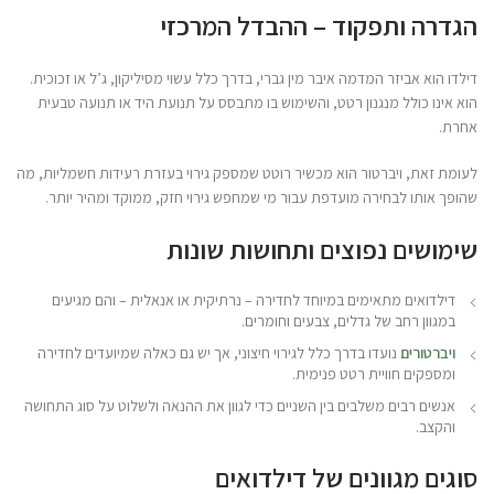
הגדרה ותפקוד – ההבדל המרכזי
דילדו הוא אביזר המדמה איבר מין גברי, בדרך כלל עשוי מסיליקון, ג’ל או זכוכית.
הוא אינו כולל מנגנון רטט, והשימוש בו מתבסס על תנועת היד או תנועה טבעית
אחרת.
לעומת זאת, ויברטור הוא מכשיר רוטט שמספק גירוי בעזרת רעידות חשמליות, מה
שהופך אותו לבחירה מועדפת עבור מי שמחפש גירוי חזק, ממוקד ומהיר יותר.
שימושים נפוצים ותחושות שונות
דילדואים מתאימים במיוחד לחדירה – נרתיקית או אנאלית – והם מגיעים
במגוון רחב של גדלים, צבעים וחומרים.
ויברטורים
נועדו בדרך כלל לגירוי חיצוני, אך יש גם כאלה שמיועדים לחדירה
ומספקים חוויית רטט פנימית.
אנשים רבים משלבים בין השניים כדי לגוון את ההנאה ולשלוט על סוג התחושה
והקצב.
סוגים מגוונים של דילדואים