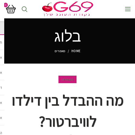
0
בלוג
חנ
HOME
מאמרים
אב
אב
מאמרים
די
מה ההבדל בין דילדו
אב
לוויברטור?
אב
הל