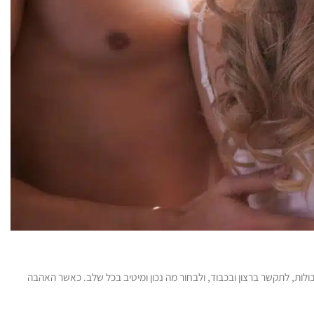
ות, לתקשר ברצון ובכבוד, ולבחור מה נכון ומיטיב בכל שלב. כאשר האהבה