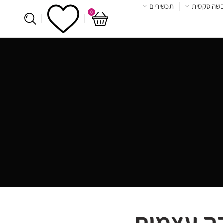
שה סקסית
תכשירים
0
בה עצמית