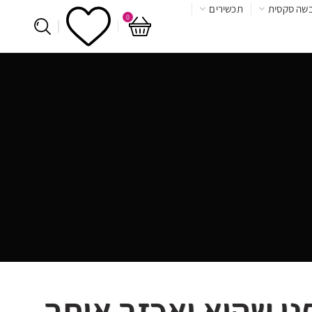
שה סקסית
תכשירים
0
ני שהוא יאכזב אותך