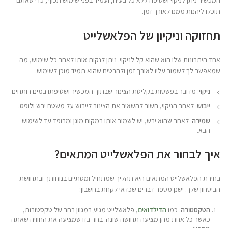
המכשיר ניתן לניקוי ושטיפה ללא כל בעיה, ועמיד בפני שימוש תכוף, כדי שאתם
תוכלו ליהנות ממנו לאורך זמן.
תחזוקה וניקיון של הפלאשלייט
אחד היתרונות שלו הוא שהוא קל לניקוי. ניתן לנקות אותו לאחר כל שימוש, מה
שמאפשר לך לשמור עליו לאורך זמן ולהבטיח שהוא תמיד מוכן לשימוש.
ניקוי
: מדובר בפשטות בקליטת הצינור שבתוך המכשיר ושטיפתו במים רותחים.
ייבוש
: לאחר הניקוי, חשוב להשאיר את הצינור לייבוש על משטח יבש ולופט.
שמירה
: לאחר שהוא יבש, יש לשמור אותו במקום מוגן ומרופד עד לשימוש
הבא.
איך לבחור את הפלאשלייט המתאים?
בחירת הפלאשלייט המתאים היא תהליך שמתחיל ומסתיים בנוחותך ובתחושת
הביטחון שלך. ישנן מספר דברים שכדאי לקחת בחשבון:
הטקסטורה
: כמו
הדילדואים
, פלאשלייט מגיע במגוון רחב של טקסטורות,
כאשר כל אחת מהן מציעה תחושה שונה. בחר בזו שמציעה את החוויה שאתה