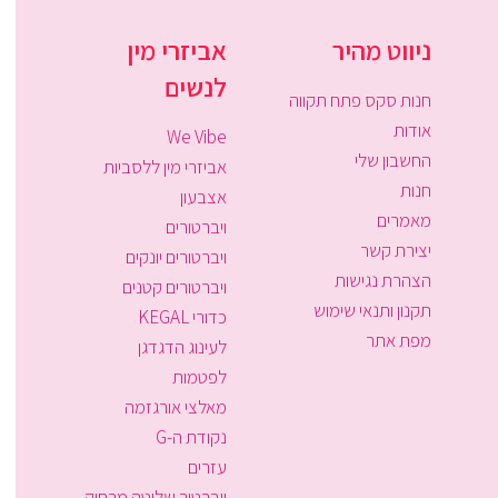
ניווט מהיר
אביזרי מין
לנשים
חנות סקס פתח תקווה
אודות
We Vibe
החשבון שלי
אביזרי מין ללסביות
חנות
אצבעון
מאמרים
ויברטורים
יצירת קשר
ויברטורים יונקים
הצהרת נגישות
ויברטורים קטנים
תקנון ותנאי שימוש
כדורי KEGAL
מפת אתר
לעינוג הדגדגן
לפטמות
מאלצי אורגזמה
נקודת ה-G
עזרים
ויברטור שליטה מרחוק