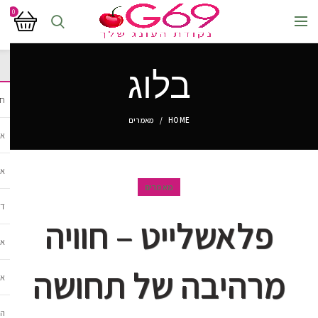
0
בלוג
חנ
HOME
מאמרים
אב
אב
מאמרים
די
פלאשלייט – חוויה
אב
מרהיבה של תחושה
אב
הל