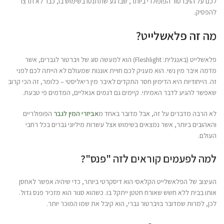
לכם על הויברטור הפופולרי ביותר, שברגע שתתנסו בשימוש בו, כבר לא תרצו
להפסיק.
מה זה פלאשלייט?
פלאשלייט (באנגלית: Fleshlight) הוא למעשה סוג של ויברטור לגברים, אשר
מדמה איבר מין נשי. הוא מעניק לכם חויית אוננות שמעולם לא הייתה לכם לפני
זה. הייחודיות היא הדימיון חסר התקדים לאיבר מין ריאליסטי – כלומר, זה הכי קרוב
שאפשר להגיע לדבר האמיתי. קיימים גם דגמים אנאליים, המדמים פי טבעת.
לא הרבה מדברים על זה, אבל מדובר באחד מ
אביזרי המין לגבר
הפופולריים
והאהובים ביותר, אשר נמצאים בשימוש אצל עשרות מיליוני גברים בכל רחבי
העולם.
למה לפעמים קוראים לזה "פנס"?
העיצוב של הפלאשלייט הקלאסי הוא דיסקרטי ביותר, כדי שיהיה אפשר לאחסן
אותו בבית ללא חשש שאורח חטטן ייתקל בו. כשהוא סגור הוא מזכיר פנס גדול.
לכן, למרות שמדובר בויברטור גברי, הוא קיבל את שמו המוכר יותר.