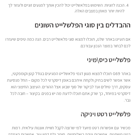
הכנה לזוגיות: השימוש בפלאשלייט יכול להכין אותך למגעים זוגיים ולעזור לך
להיות יותר מאוזן במצבים האלה.
ההבדלים בין סוגי הפלשלייט השונים
אם תעיינו באתר שלנו, תוכלו למצוא סוגי פלאשלייט רבים. הנה כמה טיפים שיעזרו
לכם לבחור במוצר הנכון עבורכם.
פלשלייט כיס\מיני
באתר G69 תוכלו למצוא מגוון דגמי פלאשלייט המגיעים בגודל קטן וקומפקטי,
אשר אפשר לשים בתיק ולקחת איתכם באופן דיסקרטי לכל מקום – החל מנסיעת
עסקים, דרך טיולים ועד לביקור של סוף שבוע אצל ההורים. העיצוב החיצוני הוא
דיסקרטי במיוחד, כך שרק אתם תוכלו לדעת מה יש בפנים. בקיצור – חובה לכל
גבר.
פלשלייט רטט ויניקה
מכשיר עם אפשרות רטט מיועד למי שרוצה לקבל חוויית אוננות עילאית. רמות
רטט משתנות, אפשרות יניקה ריאליסטית, חומר גלם דמוי עור, אפשרות הצמדה