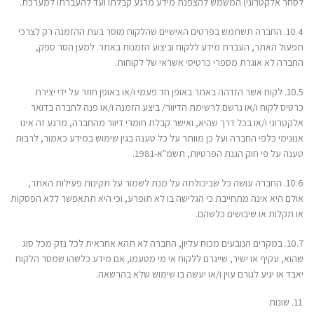
לסחר אלקטרוני) המשמש להצפנת מידע מרגע קבלתו ועד להעברתו למערכת.
10.4. החברה תשתמש בפרטים האישיים שהלקוח מוסר בעת ההזמנה רק לצרכי
תפעול האתר, העברת מידע ללקוח וביצוע הזמנות באתר. למען הסר ספק,
החברה לא אוגרת מספרי כרטיסי אשראי של לקוחות.
10.5. לקוח אשר הזדהה באתר באופן חד פעמי ו/או באופן חוזר על ידי יצירת
כרטיס לקוח ו/או נרשם לרשימת הדיוור/ ביצע הזמנה ו/או פנה לחברה בדואר
אלקטרוני ו/או בכל דרך שהיא, ואישר קבלת חומרי דיוור מהחברה, מרגע זה אינו
אנונימי כלפי החברה ועל כן מוותר על כל טענה בגין שימוש במידע כאמור, לרבות
טענה על פי חוק הגנת הפרטיות, תשמ"א-1981.
10.6. החברה עושה כל שביכולתה על מנת לשמור על תקינות פעילות האתר,
אולם היא אינה מתחייבת כי הגלישה בו לא תופרע, וכי היא תתאפשר ללא הפסקות
או תקלות או שיבושים כלשהם.
10.7. במקרים הנובעים מכוח עליון, החברה לא תהא אחראית לכל נזק מכל סוג
שהוא, עקיף או ישיר, שייגרם ללקוח אי מי מטעמו, אם מידע כלשהו שמסר הלקוח
יאבד או יגיע לגורם עוין ו/או יעשה בו שימוש שלא בהרשאה.
שונות