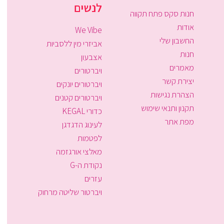
לנשים
חנות סקס פתח תקווה
אודות
We Vibe
החשבון שלי
אביזרי מין ללסביות
חנות
אצבעון
מאמרים
ויברטורים
יצירת קשר
ויברטורים יונקים
הצהרת נגישות
ויברטורים קטנים
תקנון ותנאי שימוש
כדורי KEGAL
מפת אתר
לעינוג הדגדגן
לפטמות
מאלצי אורגזמה
נקודת ה-G
עזרים
ויברטור שליטה מרחוק