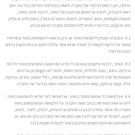
הרוחני, הנן רכושם הבלעדי של החברה ויישארו בבעלותה המלאה בכל עת. אינך
רשאי להעתיק, להפיץ או לאחסן את תוכנו של האתר, לרבות סימני מסחר,
תמונות וטקסטים, עיצוב המוצרים, תמונות המוצרים וכיוצ"ב באופן חלקי או מלא,
זמני או קבוע, בכל צורה שהיא ללא הסכמת החברה מראש ובכתב.
9.2. הסכם זה מעניק ללקוחות האתר אך ורק הרשאה להשתמש באתר ובשירותיו
ונאסר על הלקוח לעשות כל פעולה שהיא אשר עלולה לפגוע בזכויות הקניין הרוחני
הנזכרות לעיל.
9.3. האתר, לרבות אייקונים (icons) כל מידע ו/או תצוגה המופיעים באתר ולרבות
גרפיקה, עיצוב, הצגה מילולית, סימני מסחר, סימני לוגו (logo) וכן עריכתם
והצגתם של אלה לרבות השירותים והתכנים שבאתר, כולל טקסט, איורים, גרפיקה,
צליל, קטעי גרפיקה, קטעי וידאו ותמונות, הינם רכושה הבלעדי של החברה.
9.4. אין לעשות כל שימוש מסחרי באתר, או לאפשר לצד שלישי להשתמש באתר,
ללא הרשאה מפורשת בכתב מאת החברה. על הלקוחות המשתמשים באתר
החברה חל איסור מוחלט לבצע בו שינויים או להעתיק, להפיץ, לשדר, להציג,
לבצע, לשכפל או לפרסם ללא רשות מפורשת של החברה בכתב ומראש. יש
להשתמש בשירותים השונים הניתנים באתר למטרות חוקיות בלבד.