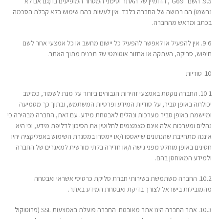
9.5. השם "G69", הדומיין של האתר וסימני המסחר המופיעים בו (גם אם לא
נרשמו) הם רכושה של החברה בלבד. אין לעשות בהם שימוש בלא קבלת הסכמה
בכתב ומראש מהחברה.
9.6. אין להפעיל או לאפשר להפעיל כל יישום מחשב או כל אמצעי אחר לשם
חיפוש, סריקה, העתקה או אחזור אוטומטי של תכנים מתוך האתר.
סודיות
10.1. החברה נוקטת באמצעי זהירות הגבוהים ביותר על מנת לשמור, כמיטב
יכולתה באופן סביר, על סודיות המידע ופרטיות המשתמש, ובתוך כך מטמיעה
ומיישמת באופן סביר מערכות ונהלים לאבטחת מידע. עם זאת, החברה מבהירה כי
נהלים ומערכות אלה אינם מצמצמים לחלוטין את הסיכון לדליפת מידע, וכי היא
איננה מתחייבת שהנתונים שייאספו ו/או יימסרו במסגרת השימוש באפליקציה יהיו
חסינים באופן מוחלט מפני גישה ו/או חדירה בלתי מורשית למאגרים של החברה
ולמידע המאוחסן בהם.
10.2. החברה משתמשת בשירותי חברת סליקת כרטיסי אשראי ואבטחה
מהמובילות בישראל לצורך בדיקת ואבטחת המידע באתר.
10.3. אתר החברה הינו אתר מאובטח. החברה פועלת באמצעות SSL (פרוטוקול