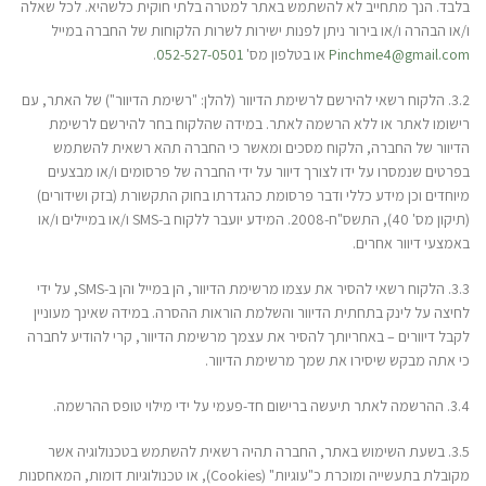
בלבד. הנך מתחייב לא להשתמש באתר למטרה בלתי חוקית כלשהיא. לכל שאלה
ו/או הבהרה ו/או בירור ניתן לפנות ישירות לשרות הלקוחות של החברה במייל
Pinchme4@gmail.com
או בטלפון מס'
052-527-0501
.
3.2. הלקוח רשאי להירשם לרשימת הדיוור (להלן: "רשימת הדיוור") של האתר, עם
רישומו לאתר או ללא הרשמה לאתר. במידה שהלקוח בחר להירשם לרשימת
הדיוור של החברה, הלקוח מסכים ומאשר כי החברה תהא רשאית להשתמש
בפרטים שנמסרו על ידו לצורך דיוור על ידי החברה של פרסומים ו/או מבצעים
מיוחדים וכן מידע כללי ודבר פרסומת כהגדרתו בחוק התקשורת (בזק ושידורים)
(תיקון מס' 40), התשס"ח-2008. המידע יועבר ללקוח ב-SMS ו/או במיילים ו/או
באמצעי דיוור אחרים.
3.3. הלקוח רשאי להסיר את עצמו מרשימת הדיוור, הן במייל והן ב-SMS, על ידי
לחיצה על לינק בתחתית הדיוור והשלמת הוראות ההסרה. במידה שאינך מעוניין
לקבל דיוורים – באחריותך להסיר את עצמך מרשימת הדיוור, קרי להודיע לחברה
כי אתה מבקש שיסירו את שמך מרשימת הדיוור.
3.4. ההרשמה לאתר תיעשה ברישום חד-פעמי על ידי מילוי טופס ההרשמה.
3.5. בשעת השימוש באתר, החברה תהיה רשאית להשתמש בטכנולוגיה אשר
מקובלת בתעשייה ומוכרת כ"עוגיות" (Cookies), או טכנולוגיות דומות, המאחסנות