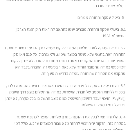
במלאי שבידי החברה.
ביטול עסקה והחזרת מוצרים
6.1. ביטולי עסקה והחזרת מוצרים יעשו בהתאם להוראות חוק הגנת הצרכן,
התשמ"א-1981.
6.2. ביטול העסקה לאחר שליחת המוצר ללקוח ייעשה בתוך 14 ימים מיום אספקת
הסחורה וזאת בתנאי שלא נעשה במוצר שימוש, ולא נגרם לו כל פגם ו/או נזק.
המוצר יוחזר באריזתו המקורית כאשר התווית מחוברת למוצר. לא יינתן ללקוח
זיכוי כספי במידה שהמוצר הוחזר שלא כאמור בסעיף זה. החברה בלבד היא
שתקבע אם הסחורה שהוחזרה עומדת בדרישות סעיף זה.
6.3. בעת ביטול העסקה כל זיכוי יועבר לכרטיס האשראי בו בוצעה ההזמנה בלבד,
ובכפוף ללוחות הזמנים של חברת האשראי. במידה שהתשלום בוצע דרך פייפאל
((PayPal- הזיכוי יועבר לחשבון הפייפאל ממנו בוצע התשלום. בכל מקרה, לא יינתן
זיכוי על דמי המשלוח ששולמו.
6.4. הלקוח רשאי לבטל את ההזמנה בטרם שליחת המוצר לכתובת שמסר.
במקרה כזה, הלקוח יהיה זכאי להחזר מלא עבור המוצרים שרכש, כולל דמי
המשלוח. זיכוי כספי יינתן כדין.