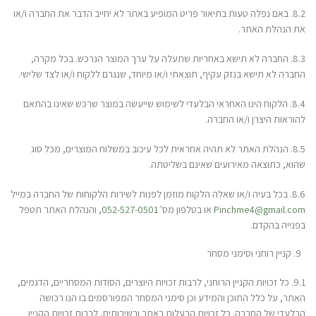
8.2. באם נפלה טעות בתיאור פריט המופיע באתר לא יחייב הדבר את החברה ו/או
את הנהלת האתר.
8.3. החברה לא תישא באחריות שתעלה על ערך המוצר הנרכש. בכל מקרה,
החברה לא תישא בנזק עקיף, תוצאתי ו/או מיוחד, שנגרם ללקוח ו/או לצד שלישי.
8.4. הלקוח הינו האחראי הבלעדי לשימוש שייעשה במוצר שרכש שאינו בהתאם
להוראות היצרן ו/או החברה.
8.5. הנהלת האתר לא תהיה אחראית לכל עיכוב במשלוח המוצרים, מכל סוג
שהוא, כתוצאה מאירועים שאינם בשליטתה.
8.6. בכל בעיה ו/או שאלה הלקוח מוזמן לפנות לשירות הלקוחות של החברה במייל
Pinchme4@gmail.com
או בטלפון מס'
052-527-0501
, והנהלת האתר תטפל
בפנייה בהקדם.
קניין רוחני וסימני מסחר
9.1. כל זכויות הקניין הרוחני, לרבות זכויות היוצרים, הסודות המסחריים, הדגמים,
האתר, על כלל התוכן והמידע וכן סימני המסחר המפורסמים בו הנו רכושה
הבלעדי של החברה. כל זכויות הבעלות באתר ובשירותים, לרבות זכויות הקניין