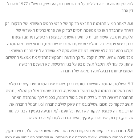
לחלוטין ומהווה עבירה פלילית על פי הוראות חוק העונשין, התשל"ז-1977 ו/או כל
דין אחר.
5.6. לאחר ביצוע ההזמנה תתבצע בדיקה של פרטי כרטיס האשראי של הלקוח. רק
לאחר שהחברה ו/או מי מטעמה תסיים לבדוק את פרטי כרטיס האשראי של
הלקוח, ויתקבל אישור חברת כרטיסי האשראי לביצוע הרכישה, תיחשב הצעתו
כבת ביצוע ויתחילו כל תהליכי אספקת המוצרים שהוזמנו, בתנאי שפרטי ההזמנה
נקלטו במערכת ללא שיבוש. במידה שהעסקה לא אושרה על ידי חברת האשראי
מכל סיבה שהיא, הלקוח יקבל על כך הודעה ויתבקש להחליף את אמצעי התשלום
שהוזן. כל עוד לא יתקבל תשלום בפועל בגין הרכישה, לא תושלם הרכישה
והמוצרים יוותרו בבעלותה המלאה של החברה.
5.7. השלמת ההזמנה ואישורה מותנים בכך שהפריטים המבוקשים קיימים במלאי
בעת השלמת ההזמנה ו/או במועד האספקה. במידה שמוצר אזל מן המלאי, תהיה
ההחברה רשאית להודיע ללקוח על ביטול הזמנה, בכפוף לכך שהנהלת האתר
תשיב ללקוח כל סכום ששילם במידה שאכן שילם לחברה ו/או תבטל החברה את
החיוב במידה שבוצע. ללקוח לא תהיה כל טענה ו/או תביעה בעניין זה בגין כל סוג
של נזק, בין נזק ישיר או נזק עקיף, אשר נגרם ללקוח ו/או לצד שלישי.
5.8. החברה תיצור קשר עם הלקוח במידה שכרטיס האשראי של הלקוח אינו תקף,
חברת כרטיסי האשראי איננה מכבדת את העסקה, או שהמוצר המבוקש איננו מצוי