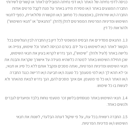
כניסה לדפי נחיתה של האתר ו/או דפי נחיתה המובילים לאתר או קשורים לשירותי
החברה המוצעים באתר ו/או מסירת מידע באתר על מנת לקבל פרטים אודות
החברה ו/או שירותיה), באמצעות כל מחשב ו/או תקשורת סלולארית, כפוף לתנאי
השימוש ומדיניות הפרטיות המפורטים להלן (להלן: "התנאים" או "תנאי השימוש")
ולהוראות כל דין.
1.3. התנאים מסדירים את הבסיס המשפטי לכל דיון בין החברה לבין הגולשים בכל
הקשור לאתר ו/או לשימוש בו על ידם. בטרם הכניסה לאתר וכל שימוש, צפייה או
גלישה באתר (לעיל ולהלן: "שימוש"), הנך נדרש לקרוא בעיון את תנאי השימוש,
שכן תחילת השימוש באתר למטרה כלשהיא מעידה על אישורך שקראת והבנת את
תנאי השימוש ומדיניות הפרטיות, ואתה מסכים ומקבל אותם ללא כל סייג או תנאי,
וכי לא תהא לך ו/או למי מטעמך כל טענה ו/או תביעה ו/או דרישה כנגד החברה
ו/או האתר ו/או כל מי מטעמן. אם אינך מסכים להם, הנך נדרש לצאת מהאתר ולא
לעשות בו כל שימוש.
1.4. תנאי השימוש באתר מנוסחים בלשון זכר מטעמי נוחות בלבד ומיועדים לגברים
ולנשים כאחד.
1.5. החברה רשאית בכל עת, על פי שיקול דעתה הבלעדי, לשנות את תנאי
השימוש ו/או מדיניות הפרטיות.