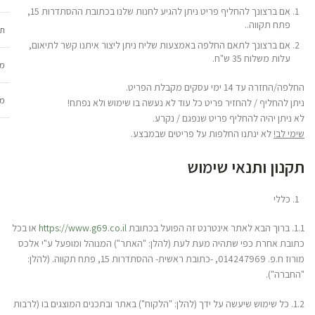
אם ברצונך להחליף פריט ניתן להגיע לחנות שלנו בכתובת ההסתדרות 15,
פתח תקווה..
תכ
אם ברצונך לתאם החלפה באמצעות שליח ניתן ליצור איתנו קשר לתיאום,
עלות משלוח 35 ש"ח.
מש
החלפה/החזרה עד 14 ימי עסקים מקבלת הפריט.
מב
ניתן להחליף / להחזיר פריט כל עוד לא נעשה בו שימוש ולא נפתח!
לא ניתן יהיה להחליף פריט שנפגם / נקרע.
שימי לב!
לא ינתנו החלפות על פריטים שבמבצע.
תקנון ותנאי שימוש
כללי
1.1. ברוך הבא לאתר אינטרנט זה הפועל בכתובת
https://www.g69.co.il
או בכל
כתובת אחרת כפי שתהיה מעת לעת (להלן: "האתר") המנוהל ומופעל ע"י אלכס
מורוז ח.פ. 014247969, -כתובת ראשית- ההסתדרות 15, פתח תקווה. (להלן:
"החברה").
1.2. כל שימוש שיעשה על ידך (להלן: "הלקוח") באתר ובתכנים המוצגים בו (לרבות