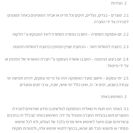
הגדרות
2.1. מוצרים – בגדים, נעליים, תיקים וכל פריט או אביזר המופיעים באתר ומוצעים
למכירה על ידי החברה.
2.2. יום אספקת הסחורה – היום בו נמסרה הסחורה ליעד המבוקש ע״י הלקוח.
2.3. כתובת למשלוח דואר – הכתובת שציין המזמין ככתובת למשלוח הזמנות.
2.4. יום ביצוע ההזמנה – היום בו אושרה העסקה ע"י חברת האשראי של המזמין או
על ידי פייפאל.
2.5. ימי עסקים – חישוב מועדי האספקה יהיה על פי ימי עסקים, דהיינו חמישה ימי
עבודה בשבוע, ימים א'- ה', ואינו כולל ימי שישי, שבת, ערבי חגים ומועדים.
השימוש באתר
3.1. האתר הינו חנות וירטואלית המספקת לגולשים בו מידע ושירותים למכירת
המוצרים והוא בבעלות החברה ומנוהל על ידה. השימוש באתר (ובכלל זה בתכנים
ובשירותים שבו) מיועד לשימוש אישי ופרטי בלבד של הגולש, ולא לכל שימוש
מסחרי או סיטונאי מכל סוג שהוא, בכפוף לתנאי שימוש אלה, ולמטרות חוקיות