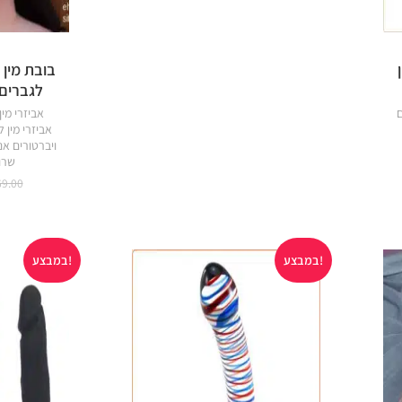
בובת מין
לגברים
ם
אביזרי מין
אביזרי מין 
ויברטורים אנ
שרוו
69.00
במבצע!
במבצע!