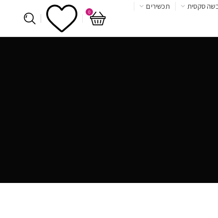
שה סקסית
תכשירים
0