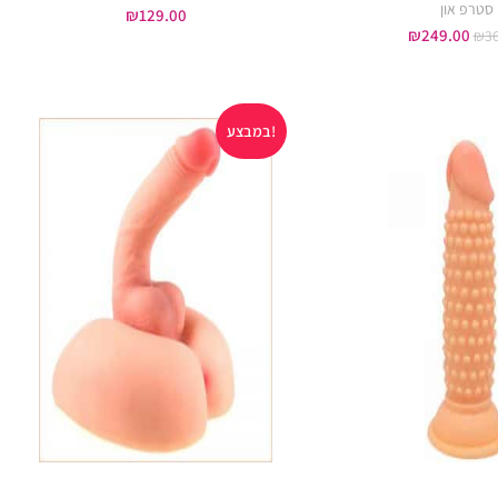
סטרפ און
₪
129.00
₪
249.00
₪
3
במבצע!