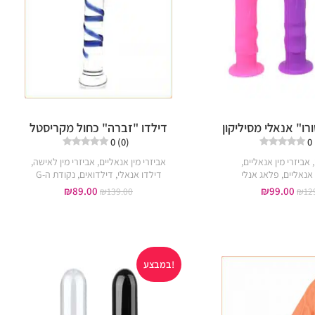
רו" אנאלי מסיליקון
דילדו "זברה" כחול מקריסטל
0 (0)
0
,
אביזרי מין אנאליים
,
אביזרי מין אנאליים
,
אביזרי מין לאישה
,
 אנאליים
,
פלאג אנלי
דילדו אנאלי
,
דילדואים
,
נקודת ה-G
₪
89.00
₪
99.00
₪
139.00
₪
12
במבצע!