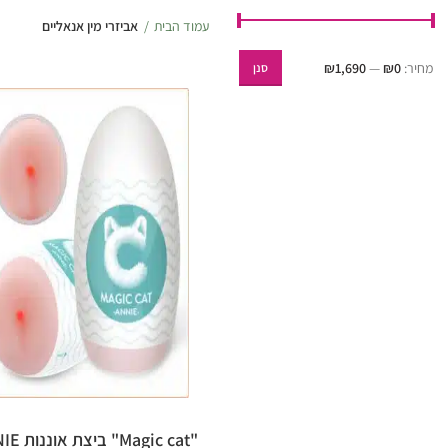
עמוד הבית
אביזרי מין אנאליים
מחיר:
₪0
—
₪1,690
סנן
"Magic cat" 