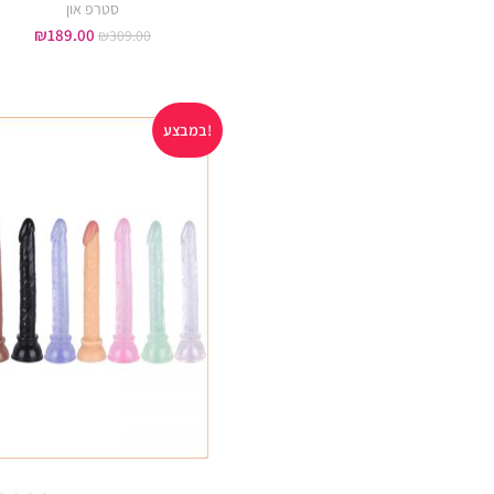
סטרפ און
₪
189.00
₪
309.00
במבצע!