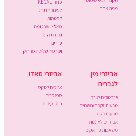
תקנון ותנאי שימוש
כדורי KEGAL
מפת אתר
לעינוג הדגדגן
לפטמות
מאלצי אורגזמה
נקודת ה-G
עזרים
ויברטור שליטה מרחוק
אביזרי מין
אביזרי סאדו
לגברים
אזיקים לסקס
ספנקרים
ויברטורים לגבר
כיסוי עיניים
טבעות זקפה והשהייה
טבעות רטט
אביזרים לאוננות
משאבות פין ואקום