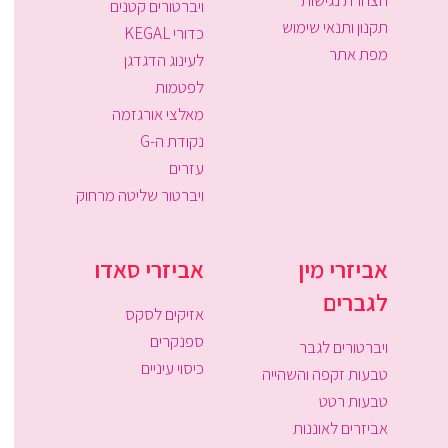
הצהרת נגישות
ויברטורים קטנים
תקנון ותנאי שימוש
כדורי KEGAL
מפת אתר
לעינוג הדגדגן
לפטמות
מאלצי אורגזמה
נקודת ה-G
עזרים
ויברטור שליטה מרחוק
אביזרי מין
אביזרי סאדו
לגברים
אזיקים לסקס
ספנקרים
ויברטורים לגבר
כיסוי עיניים
טבעות זקפה והשהייה
טבעות רטט
אביזרים לאוננות