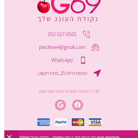
052-527-0501
pinchme4@gmail.com
WhatsApp
ההסתדרות 15, פתח תקווה.
© כל הזכויות שמורות G69 חנות סקס
משלוחים חינם עד הבית (עד 2 ימי עסקים) - בקניה מעל 599₪.