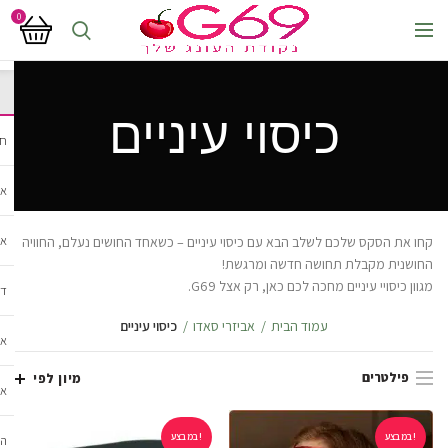
0
כיסוי עיניים
חנ
אב
אב
קחו את הסקס שלכם לשלב הבא עם כיסוי עיניים – כשאחד החושים נעלם, החוויה
החושנית מקבלת תחושה חדשה ומרגשת!
מגוון כיסויי עיניים מחכה לכם כאן, רק אצל G69.
די
עמוד הבית
אביזרי סאדו
כיסוי עיניים
אב
פילטרים
מיון לפי
אב
במבצע!
במבצע!
הל