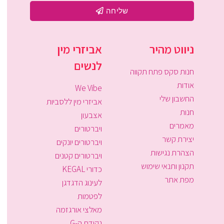
שליחה
ניווט מהיר
אביזרי מין
לנשים
חנות סקס פתח תקווה
אודות
We Vibe
החשבון שלי
אביזרי מין ללסביות
חנות
אצבעון
מאמרים
ויברטורים
יצירת קשר
ויברטורים יונקים
הצהרת נגישות
ויברטורים קטנים
תקנון ותנאי שימוש
כדורי KEGAL
מפת אתר
לעינוג הדגדגן
לפטמות
מאלצי אורגזמה
נקודת ה-G