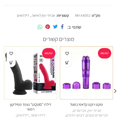
מק"ט:
MV-X4052
קטגוריות:
אביזרי מין לאישה
,
דילדואים
שתפי ב
מוצרים קשורים
במבצע!
במבצע!
פוקט רוקט קלאסי בסגול
דילדו "LIQUID" נצמד מסיליקון
רפואי
אביזרי מין
,
ויברטורים
,
ויברטורים קטנים
,
לעינוג הדגדגן
,
דילדו שחור
,
דילדואים
,