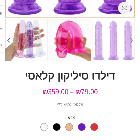
גדלה
תכ
מש
מב
דילדו סיליקון קלאסי
₪
359.00
–
₪
79.00
אלסטי גמיש ג'לי
צבע