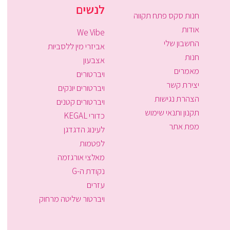
לנשים
חנות סקס פתח תקווה
אודות
We Vibe
החשבון שלי
אביזרי מין ללסביות
חנות
אצבעון
מאמרים
ויברטורים
יצירת קשר
ויברטורים יונקים
הצהרת נגישות
ויברטורים קטנים
תקנון ותנאי שימוש
כדורי KEGAL
מפת אתר
לעינוג הדגדגן
לפטמות
מאלצי אורגזמה
נקודת ה-G
עזרים
ויברטור שליטה מרחוק