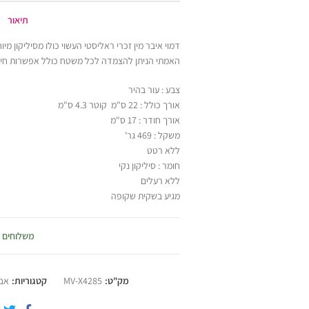
תיאור
דמוי איבר מין זכרי ראליסטי העשוי כולו מסיליקון 
האמתי הניתן להצמדה לכל משטח כולל אפשרות חיב
צבע : עור בהיר
אורך כולל : 22 ס"מ קוטר 4.3 ס"מ
אורך חודר : 17 ס"מ
משקל : 469 גר'
ללא רטט
חומר : סיליקון נקי
ללא רעלים
מגיע בשקית שקופה
משלוחים
מק"ט:
MV-X4285
קטגוריות:
אבי