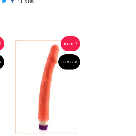
שתפי ב
במבצע!
במבצע!
אזל במלאי
א