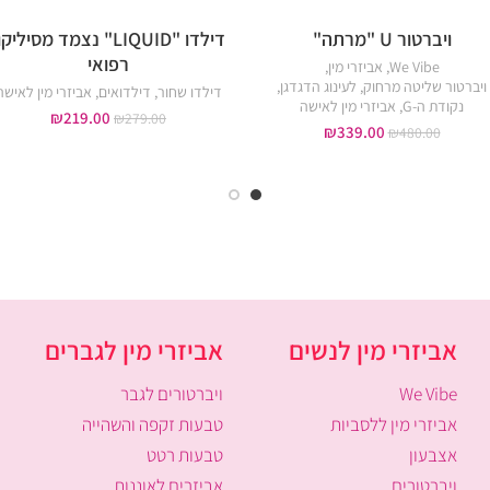
ויברטור U "מרתה"
דילדו "LIQUID" נצמד מסיליקו
סגול
צבע גוף
רפואי
We Vibe
,
אביזרי מין
,
ויברטור שליטה מרחוק
,
לעינוג הדגדגן
,
דילדו שחור
,
דילדואים
,
אביזרי מין לאישה
נקודת ה-G
,
אביזרי מין לאישה
₪
219.00
₪
279.00
₪
339.00
₪
480.00
אביזרי מין לנשים
אביזרי מין לגברים
We Vibe
ויברטורים לגבר
אביזרי מין ללסביות
טבעות זקפה והשהייה
אצבעון
טבעות רטט
ויברטורים
אביזרים לאוננות