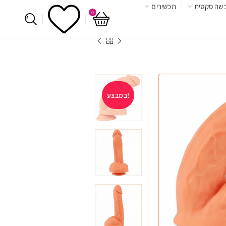
שה סקסית
תכשירים
0
במבצע!