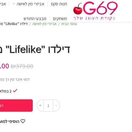
חנות סקס
אביזרי מין לאישה
אביז
משחקים
מבצעי החודש
עמוד הבית
אביזרי מין לאישה
דילדו "Lifelike" מסיליקון "8.7
דילדו "Lifelike" מסיליקון "8.7
.00
₪
379.00
דמוי איבר מין רך גמי
2 במלאי
הו
הוסיפי למו