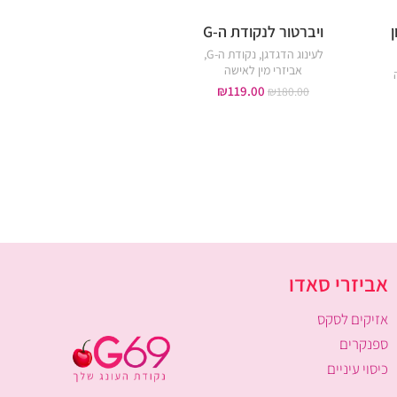
ן
ויברטור לנקודת ה-G
טבעת רטט כפולה נ
"חיפושית"
לעינוג הדגדגן
,
נקודת ה-G
,
אביזרי מין לאישה
טבעות רטט
,
אביזרי מין 
119.00
₪
אביזרי מין לגבר
₪
180.00
₪
189.00
₪
269.00
אביזרי סאדו
אזיקים לסקס
ספנקרים
כיסוי עיניים