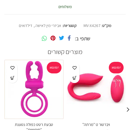
משלוחים
מק"ט:
MV-X4267
קטגוריות:
אביזרי מין לאישה
,
דילדואים
שתפי ב
מוצרים קשורים
במבצע!
במבצע!
אזל במלאי
ויברטור U "מרתה"
טבעת רטט כפולה נטענת
"חיפושית"