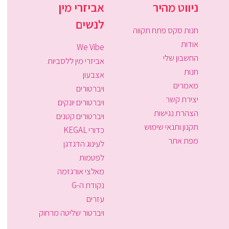
ניווט מהיר
אביזרי מין
לנשים
חנות סקס פתח תקווה
אודות
We Vibe
החשבון שלי
אביזרי מין ללסביות
חנות
אצבעון
מאמרים
ויברטורים
יצירת קשר
ויברטורים יונקים
הצהרת נגישות
ויברטורים קטנים
תקנון ותנאי שימוש
כדורי KEGAL
מפת אתר
לעינוג הדגדגן
לפטמות
מאלצי אורגזמה
נקודת ה-G
עזרים
ויברטור שליטה מרחוק