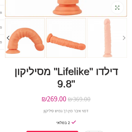
גדלה
תכ
מש
מב
דילדו "Lifelike" מסיליקון
"9.8
₪
269.00
₪
369.00
דמוי איבר מין רך גמיש סיליקון
2 במלאי