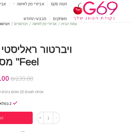
חנות סקס
אביזרי מין לאישה
אביז
משחקים
מבצעי החודש
עמוד הבית
אביזרי מין לאישה
ויברטורים
ויברטור ראל
Feel" מסיליקון
.00
₪
239.00
אנחנו חוגגים 20 ואתם נהנים ממחירים מגוחכים !
2 במלאי
הו