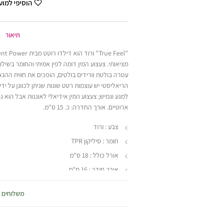
הוסיפי למו
תיאור
מציאותי. צעצוע המין דומה לפין אמיתי והחומר בשילו
עטרה בולטת וורידים בולטים, הופכים את חווית ההנאה
הריאליסטי יש עוצמות רטט שונות שניתן לכוונן על יד
למגע וגמיש; צעצוע המין אידיאלי לאוננות אבל הוא ג
ארוטיים. אורך החדרה: כ. 15 ס"מ.
צבע : ורוד
חומר : סיליקון TPR
אורל כולל : 18 ס"מ
אורך חודר : 16 ס"מ
קוטר : 4 ס"מ
משלוחים
דרושות 2 סוללות AAA להפעלה
מגיע באריזה מקורית