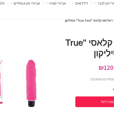
רי מין לגבר
דילדואים
אביזרי סאדו
אביזרי מין אנאליים
הלב
יסטי קלאסי "True Feel" מסיליקון
ויברטור ראליסטי קלאסי "True
₪
120
ספה לסל