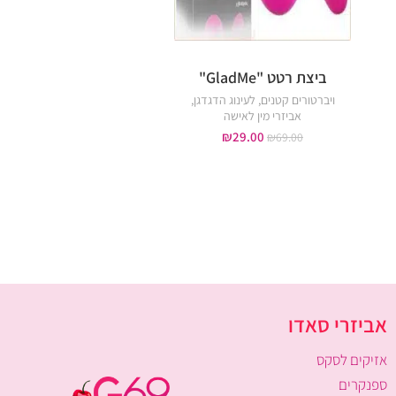
ביצת רטט "GladMe"
ביצת רטט נטענ
ויברטורים קטנים
,
לעינוג הדגדגן
,
ויברטורים קטנים
,
אביזרי מי
אביזרי מין לאישה
₪
179.00
₪
250.00
₪
29.00
₪
69.00
אביזרי סאדו
אזיקים לסקס
ספנקרים