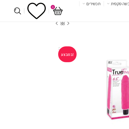
שה סקסית
תכשירים
0
במבצע!