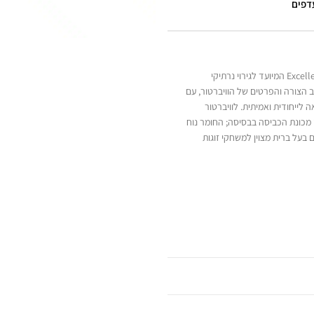
עדפים
"True Feel" ורוד הוא דילדו רוטט מבית Excellent Power המיועד לגירוי נרתיקי
ב הצורה והפרטים של הוויברטור, עם
 לייחודית ואמיתית. לוויברטור
י מכונת הכביסה בבסיסה; החומר נוח
ם בעל ברית מצוין למשחקי זוגות