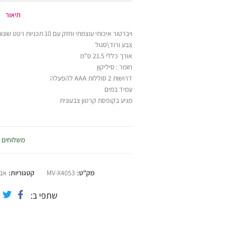
תיאור
ויברטור איכותי עוצמתי וחזק עם 10 תכניות רטט שונות עשוי מסיליקון רפואי איכותי
צבע ורוד\סגול
אורך כללי 21.5 ס"מ
חומר : סיליקון
דרושות 2 סוללות AAA להפעלה
עמיד במים
מגיע בקופסת קרטון צבעונית
משלוחים
מק"ט:
MV-X4053
קטגוריות:
אבי
שתפי ב