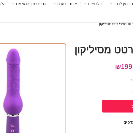
רי מין לגבר
דילדואים
אביזרי סאדו
אביזרי מין אנאליים
הלב
יקון
₪
199
ר
עדפים