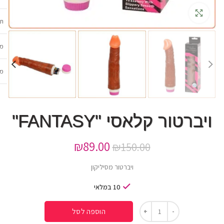
גדלה
תכ
מש
מב
ויברטור קלאסי "FANTASY"
₪
89.00
₪
150.00
ויברטור מסיליקון
10 במלאי
הוספה לסל