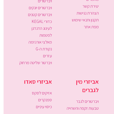
ויברטורים
יצירת קשר
ויברטורים יונקים
הצהרת נגישות
ויברטורים קטנים
תקנון ותנאי שימוש
כדורי KEGAL
מפת אתר
לעינוג הדגדגן
לפטמות
מאלצי אורגזמה
נקודת ה-G
עזרים
ויברטור שליטה מרחוק
אביזרי מין
אביזרי סאדו
לגברים
אזיקים לסקס
ספנקרים
ויברטורים לגבר
כיסוי עיניים
טבעות זקפה והשהייה