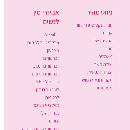
ניווט מהיר
אביזרי מין
לנשים
חנות סקס פתח תקווה
אודות
We Vibe
החשבון שלי
אביזרי מין ללסביות
חנות
אצבעון
מאמרים
ויברטורים
יצירת קשר
ויברטורים יונקים
הצהרת נגישות
ויברטורים קטנים
תקנון ותנאי שימוש
כדורי KEGAL
מפת אתר
לעינוג הדגדגן
לפטמות
מאלצי אורגזמה
נקודת ה-G
עזרים
ויברטור שליטה מרחוק