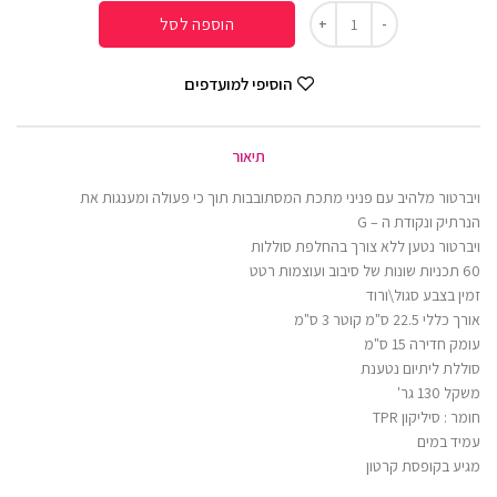
הוספה לסל
הוסיפי למועדפים
תיאור
ויברטור מלהיב עם פניני מתכת המסתובבות תוך כי פעולה ומענגות את
הנרתיק ונקודת ה – G
ויברטור נטען ללא צורך בהחלפת סוללות
60 תכניות שונות של סיבוב ועוצמות רטט
זמין בצבע סגול\ורוד
אורך כללי 22.5 ס"מ קוטר 3 ס"מ
עומק חדירה 15 ס"מ
סוללת ליתיום נטענת
משקל 130 גר'
חומר : סיליקון TPR
עמיד במים
מגיע בקופסת קרטון