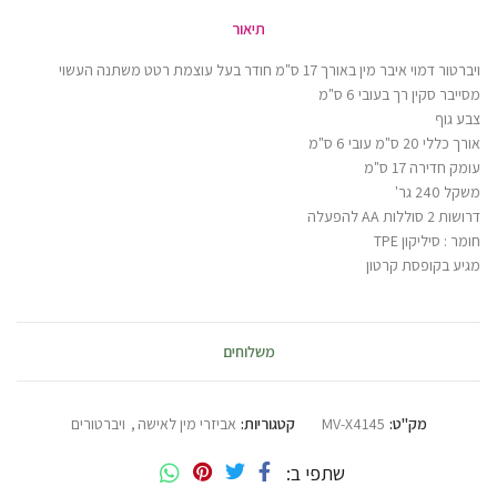
תיאור
ויברטור דמוי איבר מין באורך 17 ס"מ חודר בעל עוצמת רטט משתנה העשוי
מסייבר סקין רך בעובי 6 ס"מ
צבע גוף
אורך כללי 20 ס"מ עובי 6 ס"מ
עומק חדירה 17 ס"מ
משקל 240 גר'
דרושות 2 סוללות AA להפעלה
חומר : סיליקון TPE
מגיע בקופסת קרטון
משלוחים
מק"ט:
MV-X4145
קטגוריות:
אביזרי מין לאישה
,
ויברטורים
שתפי ב