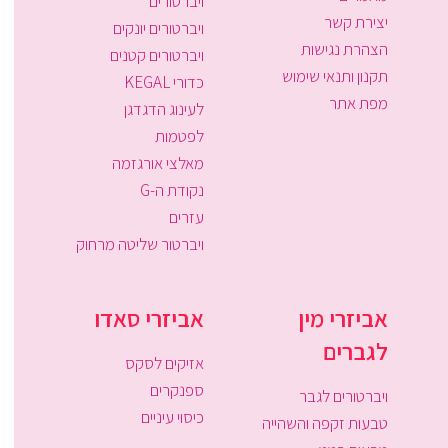
ויברטורים
יצירת קשר
ויברטורים יונקים
הצהרת נגישות
ויברטורים קטנים
תקנון ותנאי שימוש
כדורי KEGAL
מפת אתר
לעינוג הדגדגן
לפטמות
מאלצי אורגזמה
נקודת ה-G
עזרים
ויברטור שליטה מרחוק
אביזרי מין
אביזרי סאדו
לגברים
אזיקים לסקס
ספנקרים
ויברטורים לגבר
כיסוי עיניים
טבעות זקפה והשהייה