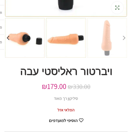
גדלה
תכ
מש
מב
ויברטור ראליסטי עבה
₪
179.00
₪
330.00
סיליקון רך מאוד
המלאי אזל
הוסיפי למועדפים