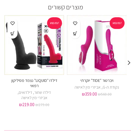
מוצרים קשורים
במבצע!
במבצע!
ויברטור "TIDE" יוקרתי
דילדו "LIQUID" נצמד מסיליקון
רפואי
נקודת ה-G
,
אביזרי מין לאישה
דילדו שחור
,
דילדואים
,
₪
359.00
₪
560.00
אביזרי מין לאישה
₪
219.00
₪
279.00