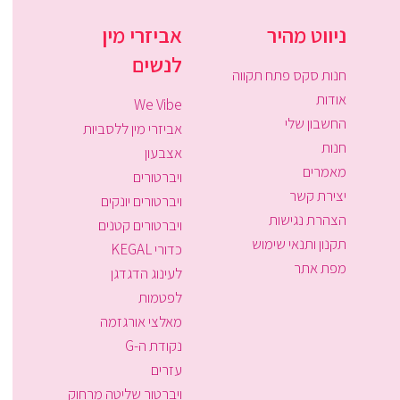
ניווט מהיר
אביזרי מין
לנשים
חנות סקס פתח תקווה
אודות
We Vibe
החשבון שלי
אביזרי מין ללסביות
חנות
אצבעון
מאמרים
ויברטורים
יצירת קשר
ויברטורים יונקים
הצהרת נגישות
ויברטורים קטנים
תקנון ותנאי שימוש
כדורי KEGAL
מפת אתר
לעינוג הדגדגן
לפטמות
מאלצי אורגזמה
נקודת ה-G
עזרים
ויברטור שליטה מרחוק