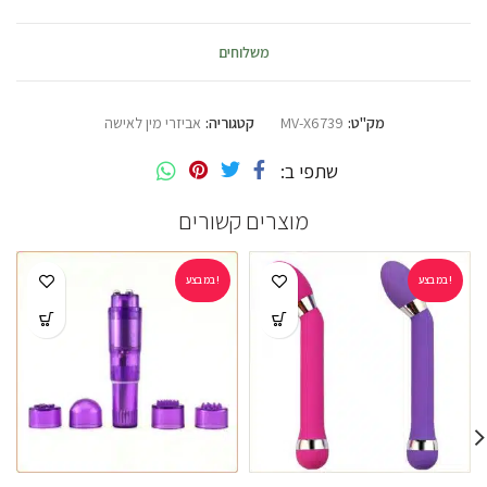
משלוחים
מק"ט:
MV-X6739
קטגוריה:
אביזרי מין לאישה
שתפי ב
מוצרים קשורים
במבצע!
במבצע!