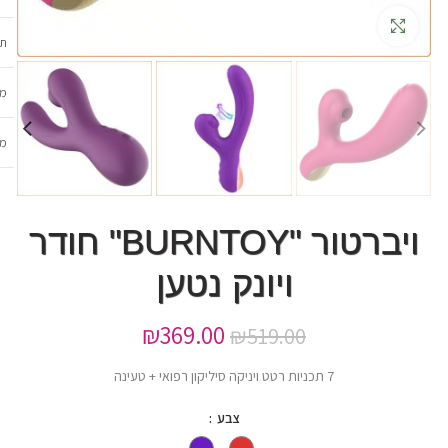
גדלה
תכ
מש
מב
ויברטור "BURNTOY" חודר
ויונק נטען
₪
369.00
₪
519.00
7 תכניות רטט ויניקה סיליקון רפואי + טעינה
צבע