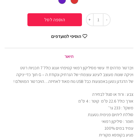
הוספה לסל
הוסיפי למועדפים
תיאור
ויברטור מדהים !!! עשוי מסיליקון רפואי קטיפתי וענוג כולל 7 תכניות רטט
ויניקה שונות מעוצב לעינוג עוצמתי של הנרתיק ונקודת ה – G תוך כדי יניקה
של הדגדגן נטען באמצעות כבל USB נוח מאוד לאחיזה…הויברטור המושלם !
צבע : ורוד או סגול לבחירה
אורך כולל 22.6 ס"מ קוטר : 4 ס"מ
משקל : 233 גר'
סוללת ליתיום פנימית נטענת
חומר : סיליקון רפואי
עמיד במים 100%
מגיע בקופסא מקורית