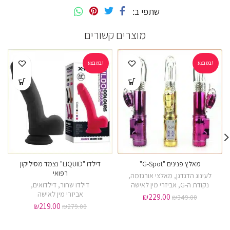
שתפי ב
מוצרים קשורים
במבצע!
במבצע!
מאלץ פנינים "G-Spot"
דילדו "LIQUID" נצמד מסיליקון
רפואי
לעינוג הדגדגן
,
מאלצי אורגזמה
,
נקודת ה-G
,
אביזרי מין לאישה
דילדו שחור
,
דילדואים
,
אביזרי מין לאישה
₪
229.00
₪
349.00
₪
219.00
₪
279.00