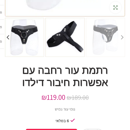
גדלה
תכ
מש
מב
רתמת עור רחבה עם
אפשרות חיבור דילדו
₪
119.00
₪
189.00
גומי עור גמיש
6 במלאי