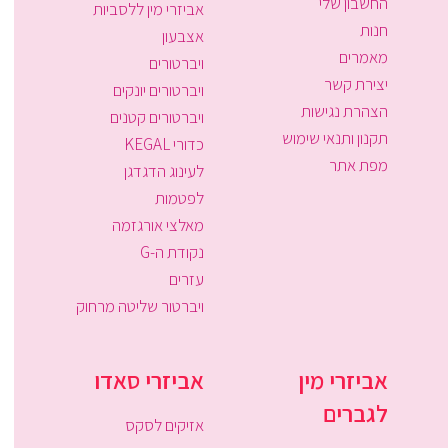
החשבון שלי
אביזרי מין ללסביות
חנות
אצבעון
מאמרים
ויברטורים
יצירת קשר
ויברטורים יונקים
הצהרת נגישות
ויברטורים קטנים
תקנון ותנאי שימוש
כדורי KEGAL
מפת אתר
לעינוג הדגדגן
לפטמות
מאלצי אורגזמה
נקודת ה-G
עזרים
ויברטור שליטה מרחוק
אביזרי מין
אביזרי סאדו
לגברים
אזיקים לסקס