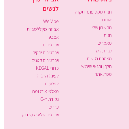
לנשים
חנות סקס פתח תקווה
אודות
We Vibe
החשבון שלי
אביזרי מין ללסביות
חנות
אצבעון
מאמרים
ויברטורים
יצירת קשר
ויברטורים יונקים
הצהרת נגישות
ויברטורים קטנים
תקנון ותנאי שימוש
כדורי KEGAL
מפת אתר
לעינוג הדגדגן
לפטמות
מאלצי אורגזמה
נקודת ה-G
עזרים
ויברטור שליטה מרחוק