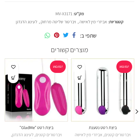
מק"ט:
MV-X3171
קטגוריות:
אביזרי מין לאישה
,
ויברטור שליטה מרחוק
,
לעינוג הדגדגן
שתפי ב
מוצרים קשורים
במבצע!
במבצע!
אזל במלאי
ביצת רטט נטענת
ביצת רטט "GladMe"
ויברטורים קטנים
,
אביזרי מין לאישה
ויברטורים קטנים
,
לעינוג הדגדגן
,