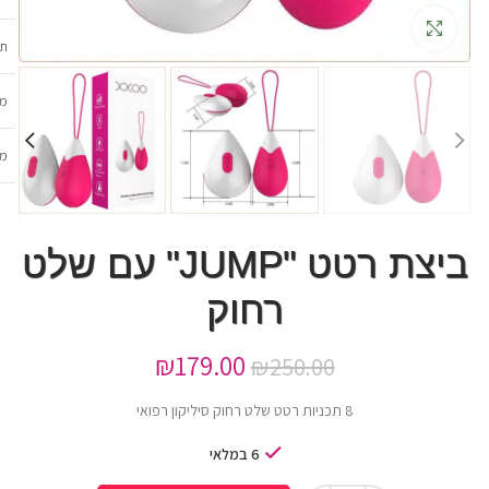
גדלה
תכ
מש
מב
ביצת רטט "JUMP" עם שלט
רחוק
₪
179.00
₪
250.00
8 תכניות רטט שלט רחוק סיליקון רפואי
6 במלאי