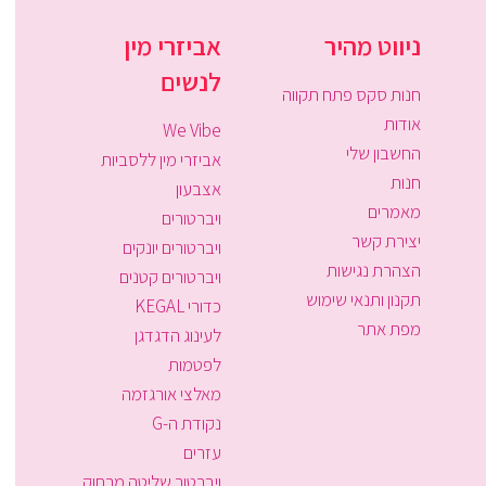
ניווט מהיר
אביזרי מין
לנשים
חנות סקס פתח תקווה
אודות
We Vibe
החשבון שלי
אביזרי מין ללסביות
חנות
אצבעון
מאמרים
ויברטורים
יצירת קשר
ויברטורים יונקים
הצהרת נגישות
ויברטורים קטנים
תקנון ותנאי שימוש
כדורי KEGAL
מפת אתר
לעינוג הדגדגן
לפטמות
מאלצי אורגזמה
נקודת ה-G
עזרים
ויברטור שליטה מרחוק