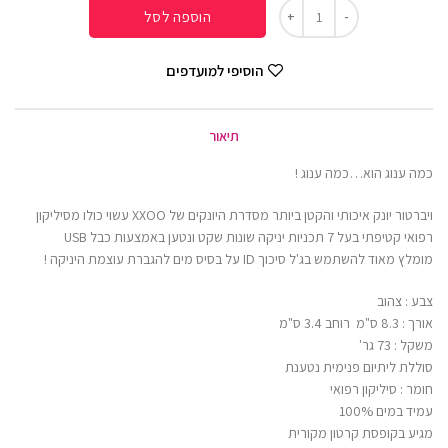
הוספה לסל
הוסיפי למועדפים
תיאור
כמה ענוג הוא…כמה ענוג !
ויברטור יונק איכותי והקטן ביותר מסדרת היונקים של XXOO עשוי כולו מסיליקון
רפואי קטיפתי בעל 7 תכניות יניקה שונות שקט ונטען באמצעות כבל USB
מומלץ מאוד להשתמש בג'ל סיכוך ID על בסיס מים להגברת עוצמת היניקה !
צבע : צהוב
אורך : 8.3 ס"מ רוחב 3.4 ס"מ
משקל : 73 גר'
סוללת ליתיום פנימית נטענת
חומר : סיליקון רפואי
עמיד במים 100%
מגיע בקופסת קרטון מקורית