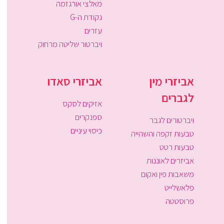
מאלצי אורגזמה
נקודת ה-G
עזרים
ויברטור שליטה מרחוק
אביזרי מין
אביזרי סאדו
לגברים
אזיקים לסקס
ספנקרים
ויברטורים לגבר
כיסוי עיניים
טבעות זקפה והשהייה
טבעות רטט
אביזרים לאוננות
משאבות פין ואקום
פלאשלייט
פרוסטטה