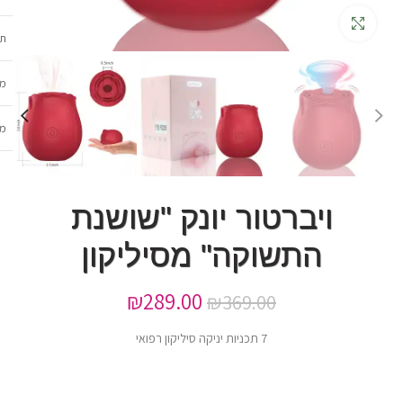
גדלה
תכ
מש
מב
ויברטור יונק "שושנת
התשוקה" מסיליקון
₪
289.00
₪
369.00
7 תכניות יניקה סיליקון רפואי