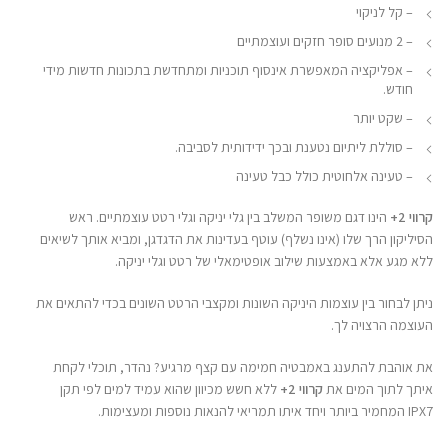
– קל לניקוי
– 2 מנועים סופר חזקים ועוצמתיים
– אפליקציה המאפשרת אינסוף תוכניות ומתחדשת בתכונות חדשות מידי
חודש.
– שקט יותר
– סוללת ליתיום נטענת ובכך ידידותית לסביבה.
– טעינה אלחוטית כולל כבל טעינה
קרווי 2+
הינו דגם משופר המשלב בין גלי יניקה וגלי רטט עוצמתיים. ראש
הסיליקון הרך שלו (אינו נשלף) עוטף בעדינות את הדגדגן, ומביא אותך לשיאים
ללא מגע אלא באמצעות שילוב אופטימאלי של רטט וגלי יניקה.
ניתן לבחור בין עוצמות היניקה השונות ומקצבי הרטט השונים בכדי להתאים את
העוצמה הרצויה לך.
את אוהבת להתענג באמבטיה חמימה עם קצף מרגיע? נהדר, תוכלי לקחת
איתך לתוך המים את
קרווי 2+
ללא חשש מכיוון שהוא עמיד למים לפי תקן
IPX7 המחמיר ביותר ויחד איתו תמריאי להנאות נוספות ומעצימות.