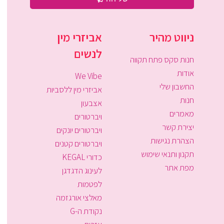
ניווט מהיר
אביזרי מין
לנשים
חנות סקס פתח תקווה
אודות
We Vibe
החשבון שלי
אביזרי מין ללסביות
חנות
אצבעון
מאמרים
ויברטורים
יצירת קשר
ויברטורים יונקים
הצהרת נגישות
ויברטורים קטנים
תקנון ותנאי שימוש
כדורי KEGAL
מפת אתר
לעינוג הדגדגן
לפטמות
מאלצי אורגזמה
נקודת ה-G