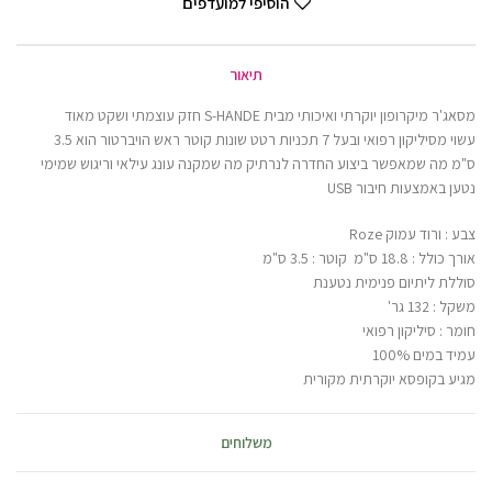
הוסיפי למועדפים
תיאור
מסאג'ר מיקרופון יוקרתי ואיכותי מבית S-HANDE חזק עוצמתי ושקט מאוד
עשוי מסיליקון רפואי ובעל 7 תכניות רטט שונות קוטר ראש הויברטור הוא 3.5
ס"מ מה שמאפשר ביצוע החדרה לנרתיק מה שמקנה עונג עילאי וריגוש שמימי
נטען באמצעות חיבור USB
צבע : ורוד עמוק Roze
אורך כולל : 18.8 ס"מ קוטר : 3.5 ס"מ
סוללת ליתיום פנימית נטענת
משקל : 132 גר'
חומר : סיליקון רפואי
עמיד במים 100%
מגיע בקופסא יוקרתית מקורית
משלוחים