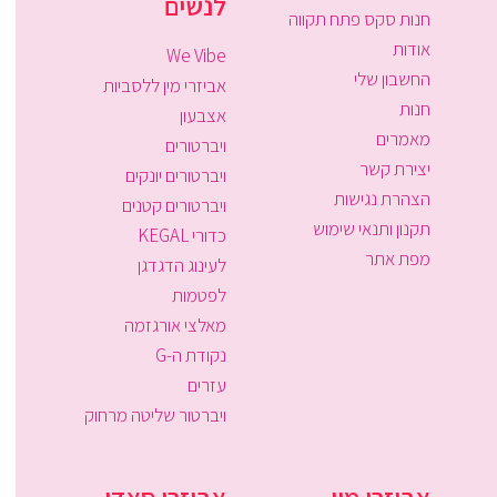
לנשים
חנות סקס פתח תקווה
אודות
We Vibe
החשבון שלי
אביזרי מין ללסביות
חנות
אצבעון
מאמרים
ויברטורים
יצירת קשר
ויברטורים יונקים
הצהרת נגישות
ויברטורים קטנים
תקנון ותנאי שימוש
כדורי KEGAL
מפת אתר
לעינוג הדגדגן
לפטמות
מאלצי אורגזמה
נקודת ה-G
עזרים
ויברטור שליטה מרחוק