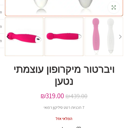
גדלה
תכ
מש
מב
ויברטור מיקרופון עוצמתי
נטען
₪
319.00
₪
439.00
7 תכניות רטט סיליקון רפואי
המלאי אזל