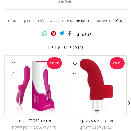
משלוחים
מק"ט:
MV-X5019
קטגוריות:
אביזרי מין לאישה
,
לעינוג הדגדגן
,
לפטמות
שתפי ב
מוצרים קשורים
במבצע!
במבצע!
אצבעון רוטט מסיליקון
ויברטור "TIDE" יוקרתי
אצבעון
,
לעינוג הדגדגן
,
נקודת ה-G
,
אביזרי מין לאישה