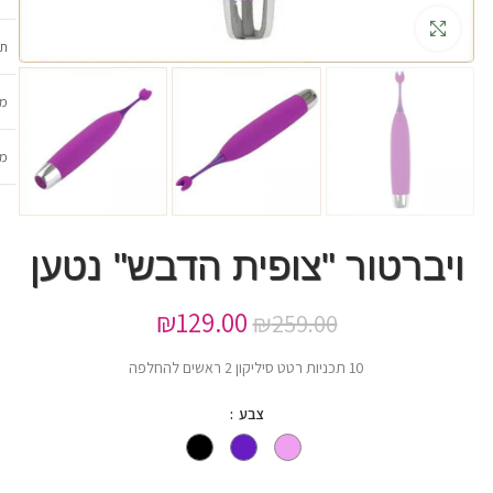
גדלה
תכ
מש
מב
ויברטור "צופית הדבש" נטען
₪
129.00
₪
259.00
10 תכניות רטט סיליקון 2 ראשים להחלפה
צבע