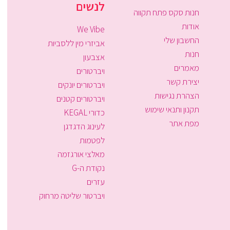
לנשים
חנות סקס פתח תקווה
אודות
We Vibe
החשבון שלי
אביזרי מין ללסביות
חנות
אצבעון
מאמרים
ויברטורים
יצירת קשר
ויברטורים יונקים
הצהרת נגישות
ויברטורים קטנים
תקנון ותנאי שימוש
כדורי KEGAL
מפת אתר
לעינוג הדגדגן
לפטמות
מאלצי אורגזמה
נקודת ה-G
עזרים
ויברטור שליטה מרחוק