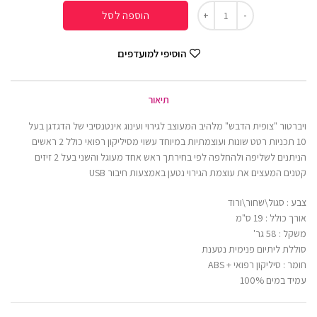
הוספה לסל
הוסיפי למועדפים
תיאור
ויברטור "צופית הדבש" מלהיב המעוצב לגירוי ועינוג אינטנסיבי של הדגדגן בעל
10 תכניות רטט שונות ועוצמתיות במיוחד עשוי מסיליקון רפואי כולל 2 ראשים
הניתנים לשליפה ולהחלפה לפי בחירתך ראש אחד מעוגל והשני בעל 2 זיזים
קטנים המעצים את עוצמת הגירוי נטען באמצעות חיבור USB
צבע : סגול\שחור\ורוד
אורך כולל : 19 ס"מ
משקל : 58 גר'
סוללת ליתיום פנימית נטענת
חומר : סיליקון רפואי + ABS
עמיד במים 100%