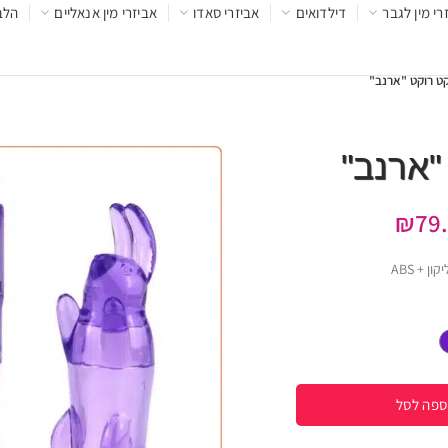
רי מין לגבר
דילדואים
אביזרי סאדו
אביזרי מין אנאליים
הלב
ט רוקט "ארנב"
"ארנב"
₪
79
 + ABS
ספה לסל