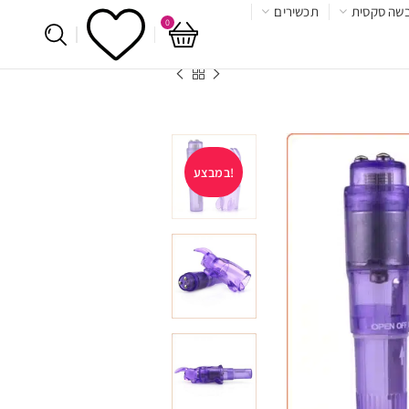
שה סקסית
תכשירים
0
במבצע!