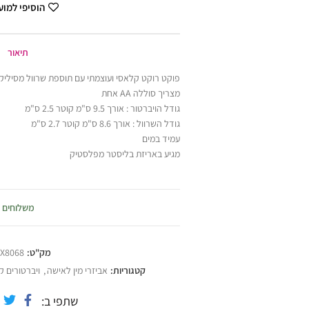
הוסיפי למו
תיאור
פוקט רוקט קלאסי ועוצמתי עם תוספת שרוול מסיליקון 
מצריך סוללה AA אחת
גודל הויברטור : אורך 9.5 ס"מ קוטר 2.5 ס"מ
גודל השרוול : אורך 8.6 ס"מ קוטר 2.7 ס"מ
עמיד במים
מגיע באריזת בליסטר מפלסטיק
משלוחים
מק"ט:
X8068
קטגוריות:
אביזרי מין לאישה
,
ויברטורים ק
שתפי ב