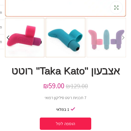
גדלה
תכ
מש
מב
אצבעון "Taka Kato" רוטט
₪
59.00
₪
129.00
7 תכניות רטט סיליקון רפואי
1 במלאי
הוספה לסל