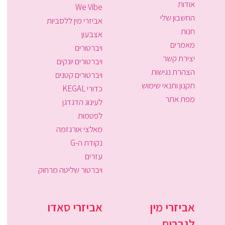
אודות
We Vibe
החשבון שלי
אביזרי מין ללסביות
חנות
אצבעון
מאמרים
ויברטורים
יצירת קשר
ויברטורים יונקים
הצהרת נגישות
ויברטורים קטנים
תקנון ותנאי שימוש
כדורי KEGAL
מפת אתר
לעינוג הדגדגן
לפטמות
מאלצי אורגזמה
נקודת ה-G
עזרים
ויברטור שליטה מרחוק
אביזרי מין
אביזרי סאדו
לגברים