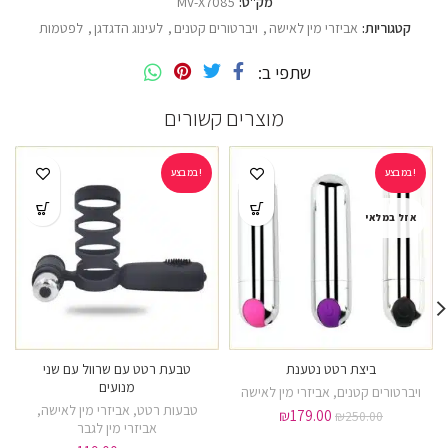
מק"ט:
MV-X7085
קטגוריות:
אביזרי מין לאישה
,
ויברטורים קטנים
,
לעינוג הדגדגן
,
לפטמות
שתפי ב
מוצרים קשורים
במבצע!
במבצע!
אזל במלאי
ביצת רטט נטענת
טבעת רטט עם שרוול עם שני
מנועים
ויברטורים קטנים
,
אביזרי מין לאישה
טבעות רטט
,
אביזרי מין לאישה
,
₪
179.00
₪
250.00
אביזרי מין לגבר