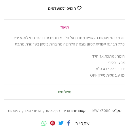
הוסיפי למועדפים
תיאור
זוג מצבטי פטמות העשויים מתכת אל חלד איכותית עם כיסויי גומי למגע יציב
כולל הברגה ייעודית לכיוון עוצמת הלחיצה מחוברות ביניהן בשרשרת מתכת
חומר : מתכת אל חלד
צבע : כסוף
אורך כולל : 43 ס"מ
מגיע בשקית ניילון OPP
משלוחים
מק"ט:
MW-X5080
קטגוריות:
אביזרי מין לאישה
,
אביזרי סאדו
,
לפטמות
שתפי ב