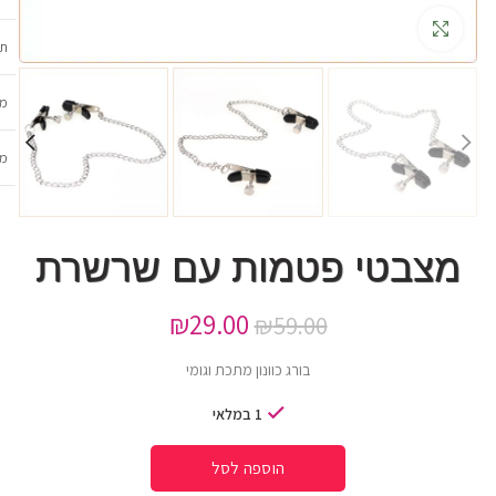
גדלה
תכ
מש
מב
מצבטי פטמות עם שרשרת
₪
29.00
₪
59.00
בורג כוונון מתכת וגומי
1 במלאי
הוספה לסל