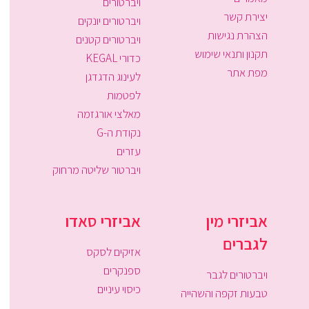
ויברטורים
יצירת קשר
ויברטורים יונקים
הצהרת נגישות
ויברטורים קטנים
תקנון ותנאי שימוש
כדורי KEGAL
מפת אתר
לעינוג הדגדגן
לפטמות
מאלצי אורגזמה
נקודת ה-G
עזרים
ויברטור שליטה מרחוק
אביזרי מין
אביזרי סאדו
לגברים
אזיקים לסקס
ספנקרים
ויברטורים לגבר
כיסוי עיניים
טבעות זקפה והשהייה