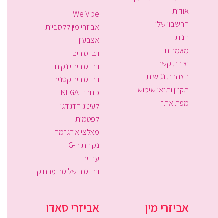
אודות
We Vibe
החשבון שלי
אביזרי מין ללסביות
חנות
אצבעון
מאמרים
ויברטורים
יצירת קשר
ויברטורים יונקים
הצהרת נגישות
ויברטורים קטנים
תקנון ותנאי שימוש
כדורי KEGAL
מפת אתר
לעינוג הדגדגן
לפטמות
מאלצי אורגזמה
נקודת ה-G
עזרים
ויברטור שליטה מרחוק
אביזרי מין
אביזרי סאדו