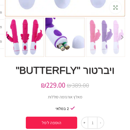
גדלה
תכ
מש
מב
ויברטור "BUTTERFLY"
₪
229.00
₪
389.00
מאלץ אורגזמה סוללות
2 במלאי
הוספה לסל