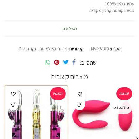
עמיד במים 100%
מגיע בקופסת קרטון מקורית
משלוחים
מק"ט:
MV-X8180
קטגוריות:
אביזרי מין לאישה
,
נקודת ה-G
שתפי ב
מוצרים קשורים
במבצע!
במבצע!
אזל במלאי