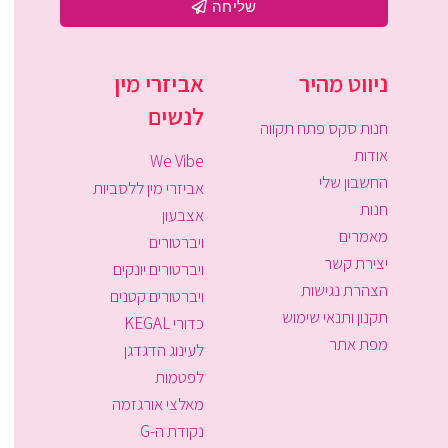
שליחה
ניווט מהיר
אביזרי מין
לנשים
חנות סקס פתח תקווה
אודות
We Vibe
החשבון שלי
אביזרי מין ללסביות
חנות
אצבעון
מאמרים
ויברטורים
יצירת קשר
ויברטורים יונקים
הצהרת נגישות
ויברטורים קטנים
תקנון ותנאי שימוש
כדורי KEGAL
מפת אתר
לעינוג הדגדגן
לפטמות
מאלצי אורגזמה
נקודת ה-G