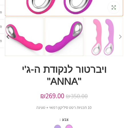
גדלה
תכ
מש
מב
ויברטור לנקודת ה-ג'י
"ANNA"
₪
269.00
₪
350.00
10 תכניות רטט סיליקון רפואי + טעינה
צבע