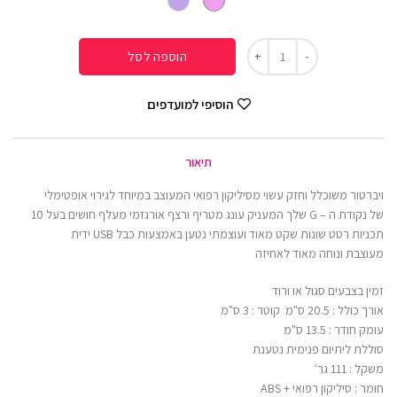
הוספה לסל
הוסיפי למועדפים
תיאור
ויברטור משוכלל וחזק עשוי מסיליקון רפואי המעוצב במיוחד לגירוי אופטימלי
של נקודת ה – G שלך המעניק עונג מטריף ורצף אורגזמי מעלף חושים בעל 10
תכניות רטט שונות שקט מאוד ועוצמתי נטען באמצעות כבל USB ידית
מעוצבת ונוחה מאוד לאחיזה
זמין בצבעים סגול או ורוד
אורך כולל : 20.5 ס"מ קוטר : 3 ס"מ
עומק חודר : 13.5 ס"מ
סוללת ליתיום פנימית נטענת
משקל : 111 גר'
חומר : סיליקון רפואי + ABS