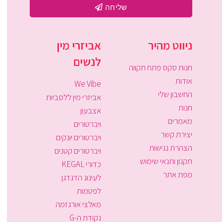
שליחה
ניווט מהיר
אביזרי מין
לנשים
חנות סקס פתח תקווה
אודות
We Vibe
החשבון שלי
אביזרי מין ללסביות
חנות
אצבעון
מאמרים
ויברטורים
יצירת קשר
ויברטורים יונקים
הצהרת נגישות
ויברטורים קטנים
תקנון ותנאי שימוש
כדורי KEGAL
מפת אתר
לעינוג הדגדגן
לפטמות
מאלצי אורגזמה
נקודת ה-G