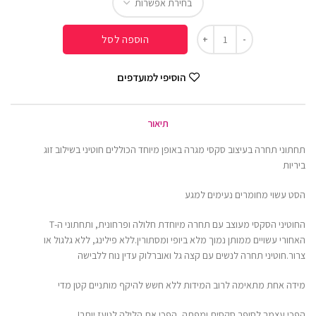
הוספה לסל
הוסיפי למועדפים
תיאור
תחתוני תחרה בעיצוב סקסי מגרה באופן מיוחד הכוללים חוטיני בשילוב זוג
ביריות
הסט עשוי מחומרים נעימים למגע
החוטיני הסקסי מעוצב עם תחרה מיוחדת חלולה ופרחונית, ותחתוני ה-T
האחורי עשויים ממותן נמוך מלא ביופי ומסתורין.ללא פילינג, ללא גלגול או
צרור.חוטיני תחרה לנשים עם קצה גל ואוברלוק עדין נוח ללבישה
מידה אחת מתאימה לרוב המידות ללא חשש להיקף מותניים קטן מדי
הפכי עצמך לסופר סקסית ומפתה, הפכי את הלילה לנועז יותר!