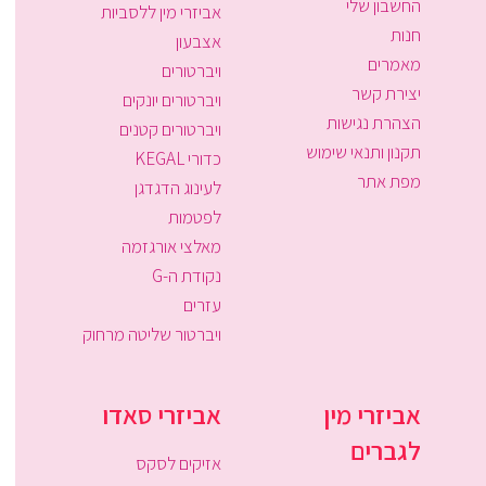
החשבון שלי
אביזרי מין ללסביות
חנות
אצבעון
מאמרים
ויברטורים
יצירת קשר
ויברטורים יונקים
הצהרת נגישות
ויברטורים קטנים
תקנון ותנאי שימוש
כדורי KEGAL
מפת אתר
לעינוג הדגדגן
לפטמות
מאלצי אורגזמה
נקודת ה-G
עזרים
ויברטור שליטה מרחוק
אביזרי מין
אביזרי סאדו
לגברים
אזיקים לסקס