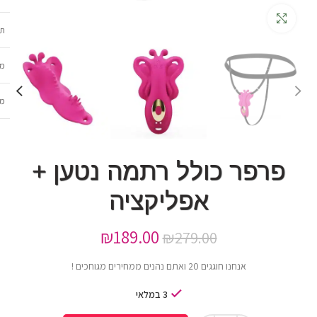
גדלה
תכ
מש
מב
פרפר כולל רתמה נטען +
אפליקציה
₪
189.00
₪
279.00
אנחנו חוגגים 20 ואתם נהנים ממחירים מגוחכים !
3 במלאי