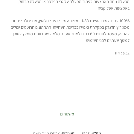
הפעלה נוחה האמצעות כפתור הפעלה על גבי הפרפר או הפעלה מרחוק
באמצעות אפליקציה
100% עמיד למים וטעינת USB – עיצוב עמיד למים לחלוטין, את יכולה ליהנות
מממריץ הדגדגן במקלחת ואפילו בבריכת השחייה! התחתונים הרוטטים יכולים
להחזיק מעמד לפחות 60 דקות לאחר טעינה מלאה פעם אחת.מומלץ לטעון
למשך שעתיים לפני השימוש
צבע : ורוד
משלוחים
מק"ט:
E123
קטגוריה:
אביזרי מין לאישה