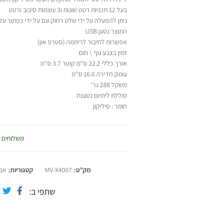
בעל 12 תכניות רטט שונות ו3 עוצמות סיבוב ורטט
ניתן להפעלה על ידי שלט רחוק וגם על ידי כפתור על
המוצר נטען USB
אפשרות לחיבור לריתמה (סטרפ און)
זמין בצבע גוף \ חום
אורך כללי 22.2 ס"מ קוטר 3.7 ס"מ
עומק חדירה 16.6 ס"מ
משקל 288 גר'
סוללת ליתיום נטענת
חומר : סיליקון
מגיע בקופסת קרטון
משלוחים
מק"ט:
MV-X4007
קטגוריות:
אבי
שתפי ב