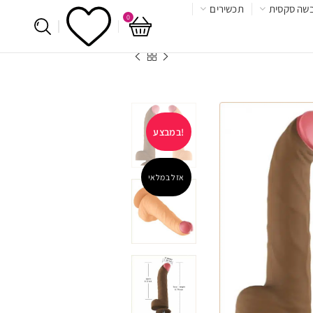
שה סקסית
תכשירים
0
במבצע!
אזל במלאי