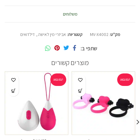
משלוחים
מק"ט:
MV-X4002
קטגוריות:
אביזרי מין לאישה
,
דילדואים
שתפי ב
מוצרים קשורים
במבצע!
במבצע!