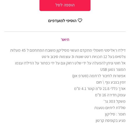
הוספה לסל
הוסיפי למועדפים
תיאור
דילדו ראליסטי חשמלי מתקדם העשוי מסיליקון משובח המתחמם ל 45 מעלות
צלסיוס בעל 12 תכניות רטט שונות ו3 עוצמות סיבוב ורטט
אל חוטי וניתן להפעלה על ידי שלט רחוק וגם על ידי כפתור על הדילדו עצמו
המוצר נטען USB
אפשרות לחיבור לרתמה (סטרפ און)
זמין בצבע גוף \ חום
אורך כללי 21.8 ס"מ קוטר 4.1 ס"מ
עומק חדירה 16 ס"מ
משקל 303 גר'
סוללת ליתיום נטענת
חומר : סיליקון
מגיע בקופסת קרטון