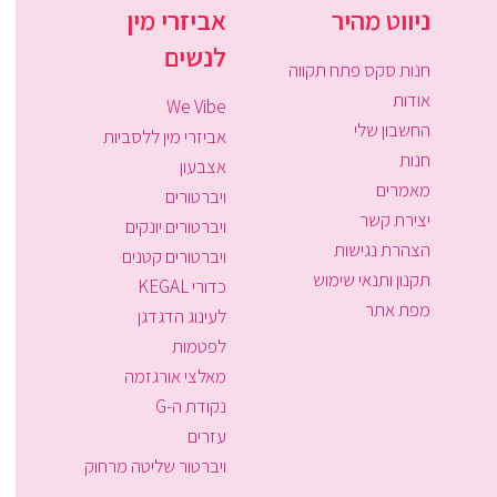
ניווט מהיר
אביזרי מין
לנשים
חנות סקס פתח תקווה
אודות
We Vibe
החשבון שלי
אביזרי מין ללסביות
חנות
אצבעון
מאמרים
ויברטורים
יצירת קשר
ויברטורים יונקים
הצהרת נגישות
ויברטורים קטנים
תקנון ותנאי שימוש
כדורי KEGAL
מפת אתר
לעינוג הדגדגן
לפטמות
מאלצי אורגזמה
נקודת ה-G
עזרים
ויברטור שליטה מרחוק