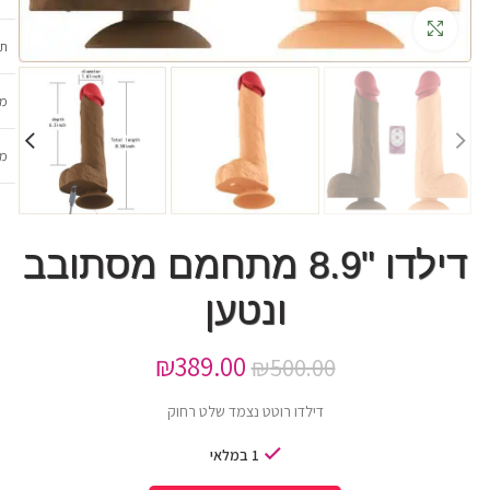
גדלה
תכ
מש
מב
דילדו "8.9 מתחמם מסתובב
ונטען
₪
389.00
₪
500.00
דילדו רוטט נצמד שלט רחוק
1 במלאי