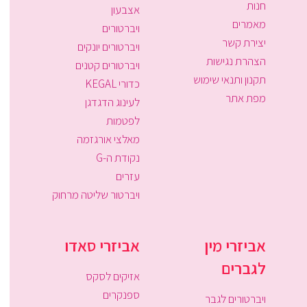
חנות
אצבעון
מאמרים
ויברטורים
יצירת קשר
ויברטורים יונקים
הצהרת נגישות
ויברטורים קטנים
תקנון ותנאי שימוש
כדורי KEGAL
מפת אתר
לעינוג הדגדגן
לפטמות
מאלצי אורגזמה
נקודת ה-G
עזרים
ויברטור שליטה מרחוק
אביזרי מין
אביזרי סאדו
לגברים
אזיקים לסקס
ספנקרים
ויברטורים לגבר