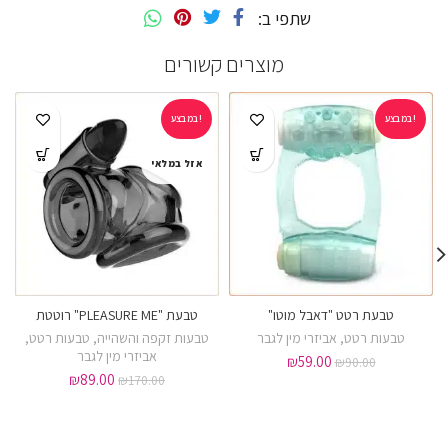
שתפי ב
מוצרים קשורים
במבצע!
במבצע!
אזל במלאי
טבעת רטט "דאבל מוטו"
טבעת "PLEASURE ME" רוטטת
טבעות רטט
,
אביזרי מין לגבר
טבעות זקפה והשהייה
,
טבעות רטט
,
אביזרי מין לגבר
₪
59.00
₪
90.00
₪
89.00
₪
170.00