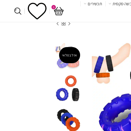
שה סקסית
תכשירים
0
אזל במלאי