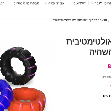
רי מין לגבר
דילדואים
אביזרי סאדו
אביזרי מין אנאליים
הלב
טבעת "שמשון" אולטימטיבית לזקפה ולהשהיה
ולטימטיבית
השהיה
יליקון
עדפים