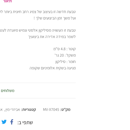
תיאור
טבעת חדשה זו בעיצוב של צמיג רחב חיונית ביותר ל
ועל משך זמן הביצועים שלך !
טבעת זו העשויה מסיליקון אלסטי וגמיש מיועדת לעט
לשפר במידה אדירה את ביצועיך
קוטר : 4.8 ס"מ
משקל : 20 גר'
חומר : סיליקון
מגיעה בשקית אלומיניום שקופה
משלוחים
מק"ט:
MV-X7045
קטגוריות:
אביזרי מין
,
אב
שתפי ב