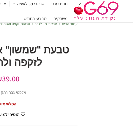
חנות סקס
אביזרי מין לאישה
אביז
משחקים
מבצעי החודש
עמוד הבית
אביזרי מין לגבר
טבעות זקפה והשהייה
טבעת "שמשון" א
לזקפה ול
₪
39.00
אלסטי עבה רתק ס
המלאי אזל
הוסיפי למו