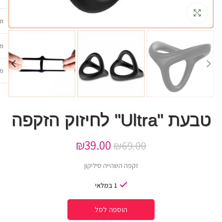
גדלה
תכ
מש
מב
טבעת "Ultra" לחיזוק הזקפה
₪
39.00
₪
69.00
זקפה השהייה סיליקון
1 במלאי
הוספה לסל