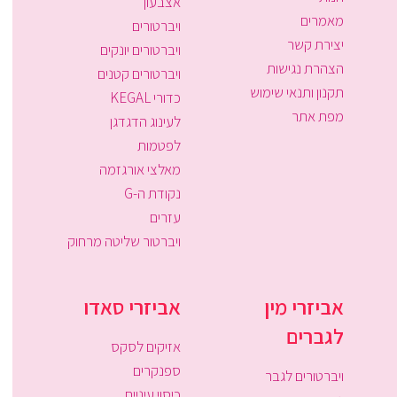
אצבעון
מאמרים
ויברטורים
יצירת קשר
ויברטורים יונקים
הצהרת נגישות
ויברטורים קטנים
תקנון ותנאי שימוש
כדורי KEGAL
מפת אתר
לעינוג הדגדגן
לפטמות
מאלצי אורגזמה
נקודת ה-G
עזרים
ויברטור שליטה מרחוק
אביזרי מין
אביזרי סאדו
לגברים
אזיקים לסקס
ספנקרים
ויברטורים לגבר
כיסוי עיניים