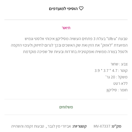
הוסיפי למועדפים
תיאור
טבעת "Ultra" בעלת 3 פתחים העשויה מסיליקון איכותי אלסטי וגמיש
המיועדת "לאזוק" את הזין ואת שק האשכים ובכך לגרום לחיזוק ולעיבוי הזקפה
ולטפל בצורה ממשית ואפקטיבית בחרדות ובעיות של שפיכה מוקדמת
צבע : שחור
קוטר : 4.7 * 3.7 * 3.9
משקל : 20 גר'
ללא רטט
חומר : סיליקון
משלוחים
מק"ט:
MV-X7337
קטגוריות:
אביזרי מין לגבר
,
טבעות זקפה והשהייה