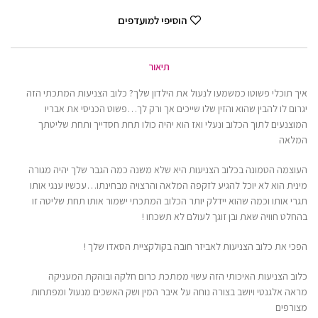
הוסיפי למועדפים
תיאור
איך תוכלי פשוטו כמשמעו לנעול את הילדון שלך? כלוב הצניעות המתכתי הזה
יגרום לו להבין שהוא והזין שלו שייכים אך ורק לך…פשוט הכניסי את אבריו
המוצנעים לתוך הכלוב ונעלי ואז הוא יהיה כולו תחת חסדייך ותחת שליטתך
המלאה
העוצמה הטמונה בכלוב הצניעות היא שלא משנה כמה הגבר שלך יהיה מגורה
מינית הוא לא יוכל להגיע לזקפה המלאה והרצויה מבחינתו…עכשיו ענגי אותו
תגרי אותו וכמה שהוא יידלק יותר הכלוב המתכתי ישמור אותו תחת שליטה זו
בהחלט חוויה שאת ובן זוגך לעולם לא תשכחו !
הפכי את כלוב הצניעות לאביזר חובה בקולקציית הסאדו שלך !
כלוב הצניעות האיכותי הזה עשוי ממתכת כרום חלקה ובוהקת המעניקה
מראה אלגנטי ויושב בצורה נוחה על איבר המין ושק האשכים מנעול ומפתחות
מצורפים