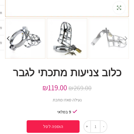
גדלה
תכ
מש
מב
כלוב צניעות מתכתי לגבר
₪
119.00
₪
269.00
נעילה סאדו מתכת
9 במלאי
הוספה לסל