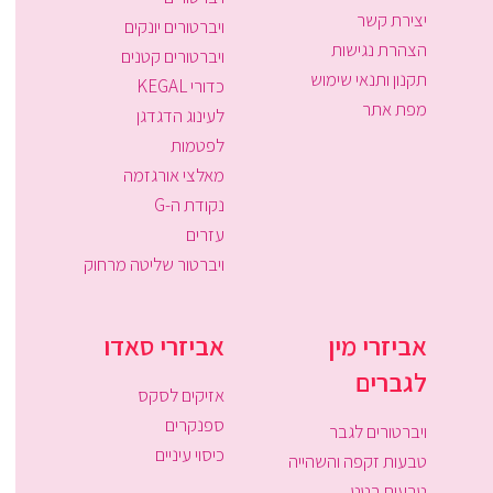
יצירת קשר
ויברטורים יונקים
הצהרת נגישות
ויברטורים קטנים
תקנון ותנאי שימוש
כדורי KEGAL
מפת אתר
לעינוג הדגדגן
לפטמות
מאלצי אורגזמה
נקודת ה-G
עזרים
ויברטור שליטה מרחוק
אביזרי מין
אביזרי סאדו
לגברים
אזיקים לסקס
ספנקרים
ויברטורים לגבר
כיסוי עיניים
טבעות זקפה והשהייה
טבעות רטט