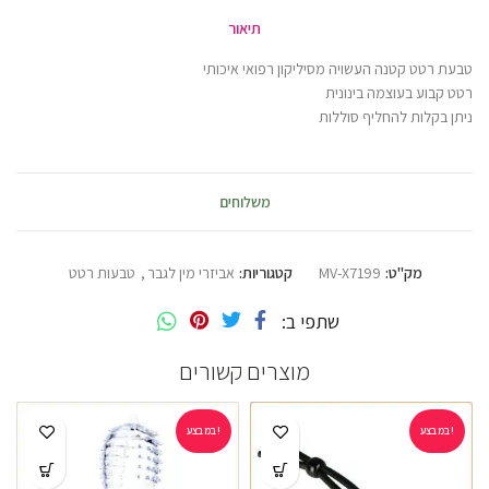
תיאור
טבעת רטט קטנה העשויה מסיליקון רפואי איכותי
רטט קבוע בעוצמה בינונית
ניתן בקלות להחליף סוללות
משלוחים
מק"ט:
MV-X7199
קטגוריות:
אביזרי מין לגבר
,
טבעות רטט
שתפי ב
מוצרים קשורים
במבצע!
במבצע!