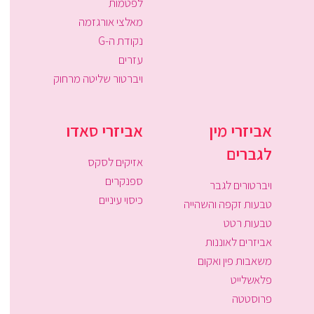
לפטמות
מאלצי אורגזמה
נקודת ה-G
עזרים
ויברטור שליטה מרחוק
אביזרי מין
אביזרי סאדו
לגברים
אזיקים לסקס
ספנקרים
ויברטורים לגבר
כיסוי עיניים
טבעות זקפה והשהייה
טבעות רטט
אביזרים לאוננות
משאבות פין ואקום
פלאשלייט
פרוסטטה