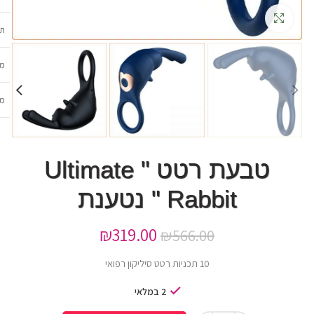
גדלה
תכ
מש
מב
טבעת רטט " Ultimate
Rabbit " נטענת
₪
319.00
₪
566.00
10 תכניות רטט סיליקון רפואי
2 במלאי