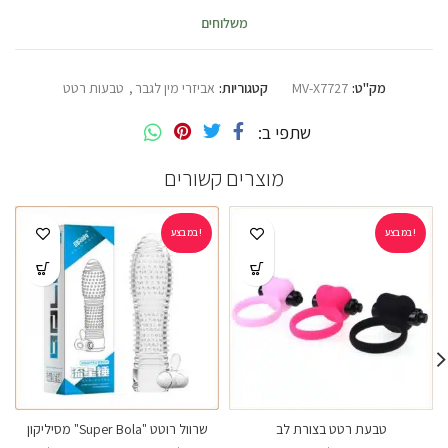
משלוחים
מק"ט:
MV-X7727
קטגוריות:
אביזרי מין לגבר
,
טבעות רטט
שתפי ב
מוצרים קשורים
במבצע!
במבצע!
טבעת רטט בצורת לב
שרוול רוטט "Super Bola" מסיליקון
ורוד
ירוק