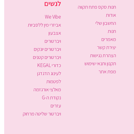
לנשים
חנות סקס פתח תקווה
אודות
We Vibe
החשבון שלי
אביזרי מין ללסביות
חנות
אצבעון
מאמרים
ויברטורים
יצירת קשר
ויברטורים יונקים
הצהרת נגישות
ויברטורים קטנים
תקנון ותנאי שימוש
כדורי KEGAL
מפת אתר
לעינוג הדגדגן
לפטמות
מאלצי אורגזמה
נקודת ה-G
עזרים
ויברטור שליטה מרחוק