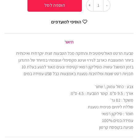
הוספה לסל
הוסיפי למועדפים
תיאור
טבעת הרטט האולטימטיבית והחזקה מכל הטבעות זוגית יוקרתית ואיכותית
ביותר המעוצבת כארנב לגירוי ועינוג מקסימלי ועוצמתי במיוחד של הדגדגן
בזמן המשגל עשויה מסיליקון רפואי קטיפתי ונעים מאוד למגע בעלת 10
תכניות רטט שונות ומלהיבות נטענת באמצעות כבל USB עמידה במים
צבע : כחול עמוק \ שחור
אורך : 9.5 ס"מ קוטר הטבעת : 4.5 ס"מ
משקל : 82 גר'
סוללת ליתיום פנימית נטענת
חומר : סיליקון רפואי
עמידה במים 100%
מגיעה בקופסת קרטון