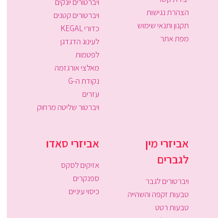
ויברטורים יונקים
הצהרת נגישות
ויברטורים קטנים
תקנון ותנאי שימוש
כדורי KEGAL
מפת אתר
לעינוג הדגדגן
לפטמות
מאלצי אורגזמה
נקודת ה-G
עזרים
ויברטור שליטה מרחוק
אביזרי מין
אביזרי סאדו
לגברים
אזיקים לסקס
ספנקרים
ויברטורים לגבר
כיסוי עיניים
טבעות זקפה והשהייה
טבעות רטט