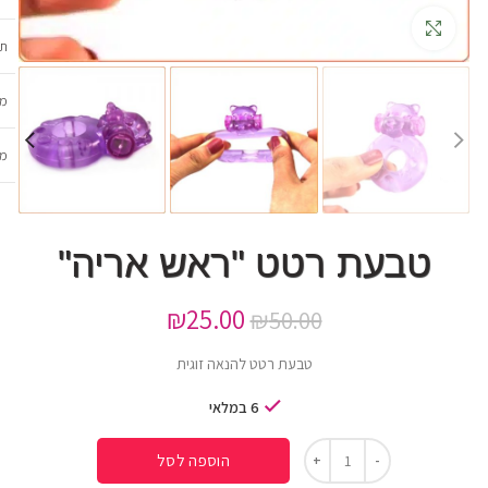
גדלה
תכ
מש
מב
טבעת רטט "ראש אריה"
₪
25.00
₪
50.00
טבעת רטט להנאה זוגית
6 במלאי
הוספה לסל