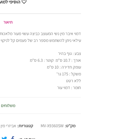
הוסיפי למו
תיאור
דמוי איבר מין נשי המעוצב כביצה עשוי מעור מלאכות
עילאי ניתן להשתמש מספר רב של פעמים קל לניקוי 
צבע : גוף בהיר
אורך : 10.7 ס"מ קוטר : 6.3 ס"מ
עומק חדירה : 10 ס"מ
משקל : 175 גר'
ללא רטט
חומר : דמוי עור
משלוחים
מק"ט:
MV-X9360SW
קטגוריות:
אביזרי מין