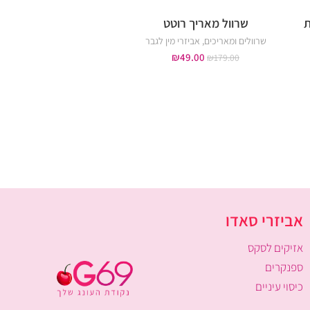
שרוול מאריך רוטט
פלשלייט "BUSSY" עם רטט
שרוולים ומאריכים
,
אביזרי מין לגבר
פלאשלייט
,
אביזרי מין 
₪
189.00
₪
49.00
₪
350.00
₪
179.00
אביזרי סאדו
אזיקים לסקס
ספנקרים
כיסוי עיניים