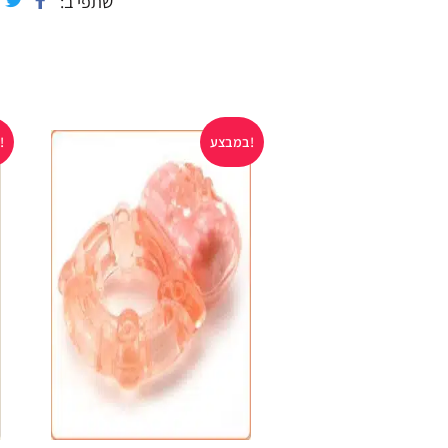
שתפי ב
במבצע!
במבצע!