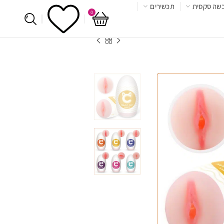
שה סקסית
תכשירים
0