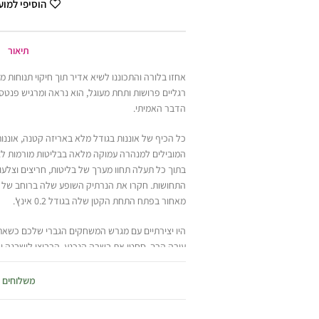
הוסיפי למו
תיאור
אחזו בלורה והתכוננו לשיא אדיר תוך חיקוי תנוחות מיסי
רגליים פרושות ותחת מעוגל, הוא נראה ומרגיש פנטסטי
הדבר האמיתי.
כל הכיף של אוננות בגודל מלא באריזה קטנה, אוננו
המובילים למנהרה עמוקה מלאה בבליטות מורמות לצל
בתוך כל תעלה תחוו מערך של בליטות, חריצים וצלע
מאחור בפתח התחת הקטן שלה בגודל 0.2 אינץ'.
היו יצירתיים עם מגרש המשחקים הגברי שלכם כשאתם
עורה הרך, סחטו את בשרה הנכנע, הרביצו לישבנה וא
כדי לשפר את התחושה הריאליסטית של החומר הגמי
משלוחים
חמים ושפכו את עצמכם ואת המנהרה בחומר סיכה על