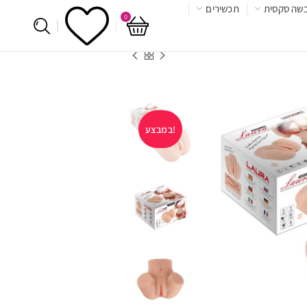
שה סקסית
תכשירים
0
במבצע!