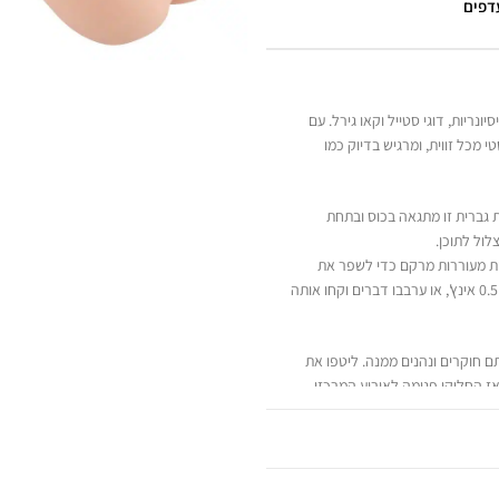
עדפים
ונריות, דוגי סטייל וקאו גירל. עם
 מכל זווית, ומרגיש בדיוק כמו
ת גברית זו מתגאה בכוס ובתחת
ול לתוכן.
ות מעוררות מרקם כדי לשפר את
התחושות. חקרו את הנרתיק השופע שלה ברוחב של 0.5 אינץ', או ערבבו דברים וקחו אותה
 חוקרים ונהנים ממנה. ליטפו את
ז החליקו פנימה לאירוע המרכזי.
ש שלו, חממו את הצעצוע במים
 בסיס מים.