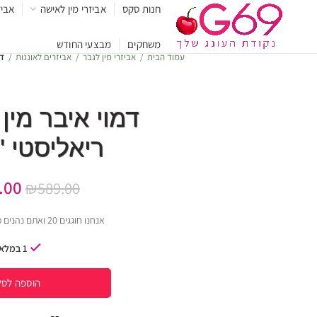
חנות סקס
אביזרי מין לאישה
אביז
משחקים
מבצעי החודש
עמוד הבית
אביזרי מין לגבר
אביזרים לאוננות
דמ
דמוי איבר מין
ריאליסטי "laura"
.00
₪
589.00
אנחנו חוגגים 20 ואתם נהנים ממחירים מגוחכים !
1 במלאי
הוספה לסל