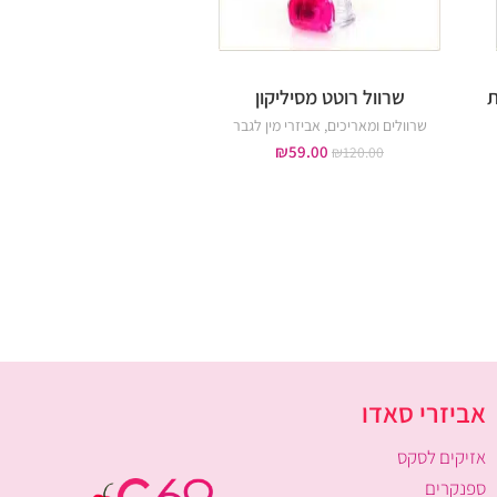
שרוול רוטט מסיליקון
טבעת רטט Big O
שרוולים ומאריכים
,
אביזרי מין לגבר
טבעות רטט
,
לעינוג הדג
אביזרי מין לאישה
,
אביזרי מ
₪
59.00
₪
120.00
₪
69.00
₪
90.00
אביזרי סאדו
אזיקים לסקס
ספנקרים